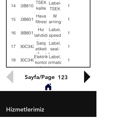
etiketi
warning
TSEK
Label-
14
K5B8107
1
kalite
TSEK
belgesi
Hava
W
15
K0B8019
1
etiketi
filtresi
arning
ikaz
label,
Hız
Label,
16
K8B8015
1
etiket(Dış)
air
tahdidi
speed
cleaner
ikaz
limiting
Satış
Label,
17
B0C342
1
etiketi
etiketi
seal-
(Özel)
Special
Elektrik
Label,
18
B0C340
1
kontol
information-
bilgi
Elec.cont.
etiketi
Sayfa/Page
123
Hizmetlerimiz
- Toptan & Perakende Yedek Parça
- BMC Profesyonel Serisi