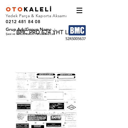
OTO
KALEL
İ
Yedek Parça & Kaporta Aksamı
0212 481 84 08
Grup Adı/Group Name :
BMC PRO 624 YHT LDT
Şasi ve sürücü kabini / Chassis & cab
52RS005637