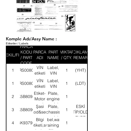
Komple Adı/Assy Name :
Etiketler / Labels
PARCA
KODU
PARCA
PART
MIKTAR
ACIKLAMA
SEKIL/FIG
/ PART
ADI
NAME
/ QTY.
/ REMARK
CODE
VİN
Label,
1
52RS008092
1
(YHT)
etiketi
VIN
VİN
Label,
1
52RS008093
1
(LDT)
etiketi
VIN
Etiket-
Plate,
2
K5B8095
1
Motor
engine
seri
serial
Şasi
Plate,
ESKİ
3
K5B8096
1
no
number
kod&seri
chassis
TİP/OLD
no
serial
TYPE
Bilgi
Label,water
4
8K93791
1
etiketi
number
etiketi,su
draining &
doldur.boşalt
filling