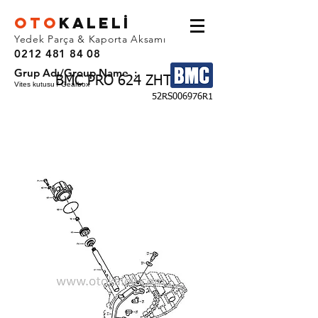
OTO
KALEL
İ
Yedek Parça & Kaporta Aksamı
0212 481 84 08
Grup Adı/Group Name :
BMC PRO 624 ZHT
Vites kutusu / Gearbox
52RS006976R1