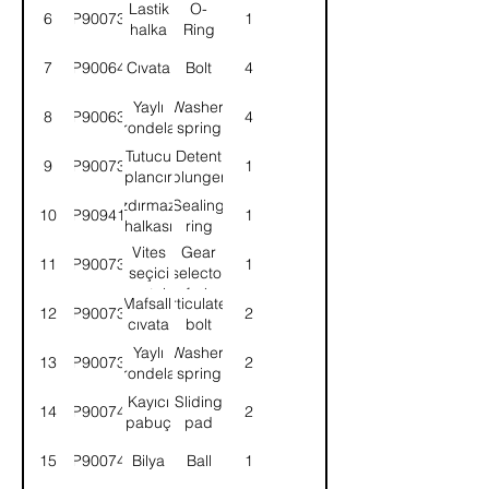
Lastik
O-
6
9P900732
1
halka
Ring
7
9P900643
Cıvata
Bolt
4
Yaylı
Washer,
8
9P900637
4
rondela
spring
Tutucu
Detent
9
9P900735
1
plancır
plunger
Sızdırmazlık
Sealing
10
9P909415
1
halkası
ring
Vites
Gear
11
9P900737
1
seçici
selector
çatal
fork
Mafsallı
Articulated
12
9P900738
2
cıvata
bolt
Yaylı
Washer,
13
9P900739
2
rondela
spring
Kayıcı
Sliding
14
9P900740
2
pabuç
pad
15
9P900741
Bilya
Ball
1