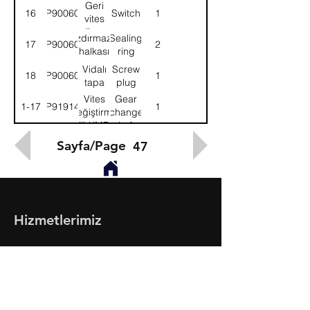
Geri
16
9P900601
Switch
1
vites
ikaz
Sızdırmazlık
Sealing
17
9P900600
2
müşiri
halkası
ring
Vidalı
Screw
18
9P900605
1
tapa
plug
Vites
Gear
1-17
9P919145
1
değiştirme
change
mili-KMPL.
shaft-
ASSY.
Sayfa/Page
47
Hizmetlerimiz
- Toptan & Perakende Yedek Parça
- BMC Profesyonel Serisi
- Fatih Serisi
- Megastar, Levend, Belde