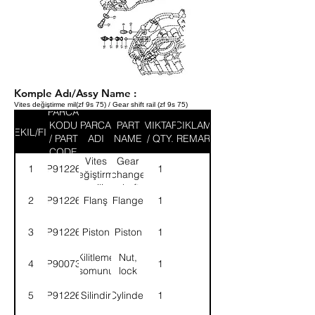
Komple Adı/Assy Name :
Vites değiştirme mil(zf 9s 75) / Gear shift rail (zf 9s 75)
PARCA
KODU
PARCA
PART
MIKTAR
ACIKLAMA
SEKIL/FIG
/ PART
ADI
NAME
/ QTY.
/ REMARK
CODE
Vites
Gear
1
9P912261
1
değiştirme
change
mili
shaft
2
9P912262
Flanş
Flange
1
3
9P912263
Piston
Piston
1
Kilitleme
Nut,
4
9P900730
1
somunu
lock
5
9P912264
Silindir
Cylinder
1