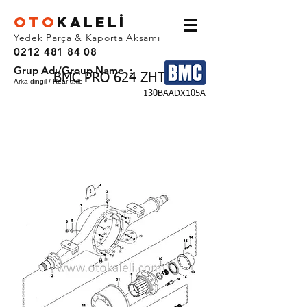
OTO
KALEL
İ
Yedek Parça & Kaporta Aksamı
0212 481 84 08
Grup Adı/Group Name :
BMC PRO 624 ZHT
Arka dingil / Rear axle
130BAADX105A