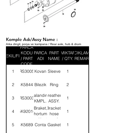
Komple Adı/Assy Name :
Arka dingil, porya ve kampana / Rear axle, hub & drum
PARCA
KODU
PARCA
PART
MIKTAR
ACIKLAMA
SEKIL/FIG
/ PART
ADI
NAME
/ QTY.
/ REMARK
CODE
1
57RS300565
Kovan
Sleeve
1
2
4K58448
Bilezik
Ring
2
Havalandırma-
Breather-
3
57RS300352
1
KMPL.
ASSY.
Braket,
Bracket,
4
5K92016
1
hortum
hose
bağlantı
mounting
5
4K56893
Conta
Gasket
1