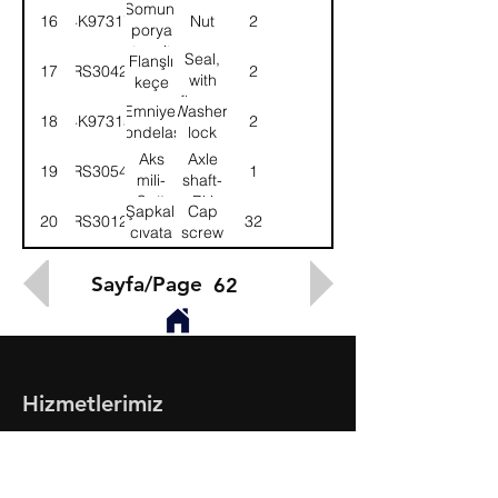
Somun,
16
4K97317
Nut
2
porya
tespit
Seal,
Flanşlı
17
57RS304253
2
with
keçe
flange
Emniyet
Washer,
18
4K97315
2
rondelası
lock
Aks
Axle
19
57RS305464
1
mili-
shaft-
Sağ
RH
Şapkalı
Cap
20
57RS301224
32
cıvata
screw
Sayfa/Page
62
Hizmetlerimiz
- Toptan & Perakende Yedek Parça
- BMC Profesyonel Serisi