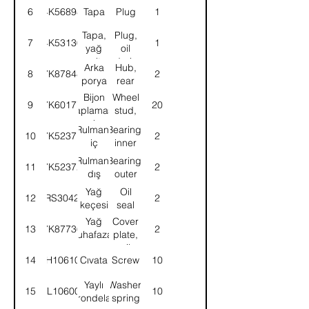
6
4K56898
Tapa
Plug
1
Tapa,
Plug,
7
4K53130
1
yağ
oil
boşaltma
drain
Arka
Hub,
8
7K87848
2
porya
rear
Bijon
Wheel
9
7K60177
20
saplaması,
stud,
arka
rear
Rulman,
Bearing,
10
7K52371
2
iç
inner
Rulman,
Bearing,
11
7K52372
2
dış
outer
Yağ
Oil
12
57RS304252
2
keçesi
seal
Yağ
Cover
13
7K87736
2
muhafazası
plate,
sacı
oil
14
SH106101
Cıvata
Screw
10
seal
Yaylı
Washer,
15
WL106002
10
rondela
spring