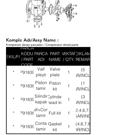
Komple Adı/Assy Name :
Kompresör detay parçaları / Compressor detail parts
PARCA
KODU
PARCA
PART
MIKTAR
ACIKLAMA
SEKIL/FIG
/ PART
ADI
NAME
/ QTY.
/ REMARK
CODE
Valf
Valve
(5
*
9P918391
1
pleyti
plate
KAPSAR/INCLUDES)
tamir
kit
Piston
Piston
(1
*
9P918388
1
takımı
tamir
kit
KAPSAR/INCLUDES)
takımı
Silindir
Cylinder
(3
*
9P918392
1
kapak
head kit
KAPSAR/INCLUDES)
tamir
Valf+Conta
(2,4,6,7,8
*
9P918389
Full kit
1
takımı
tamir
KAPSAR/INCLUD
takımı
Conta
Gasket
(4,6,7,8
*
9P918390
1
tamir
kit
KAPSAR/INCLUDES
takımı