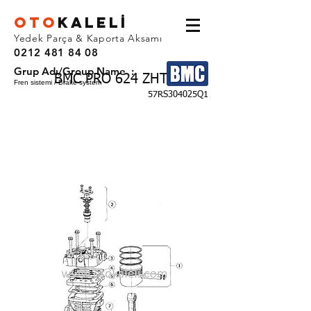
OTO
KALEL
İ
Yedek Parça & Kaporta Aksamı
0212 481 84 08
Grup Adı/Group Name :
BMC PRO 624 ZHT
Fren sistemi / Brake system
57RS304025Q1