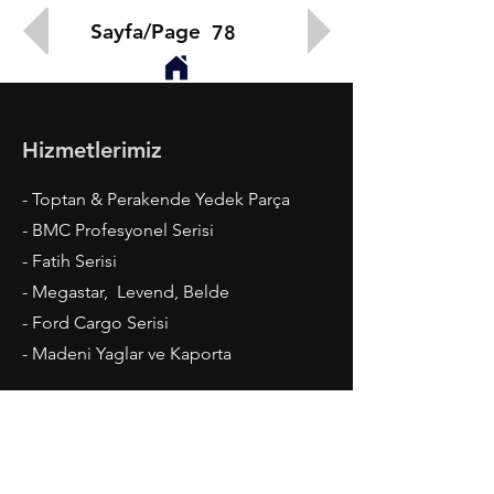
Sayfa/Page
78
Hizmetlerimiz
- Toptan & Perakende Yedek Parça
- BMC Profesyonel Serisi
- Fatih Serisi
- Megastar, Levend, Belde
- Ford Cargo Serisi
- Madeni Yaglar ve Kaporta
Çalışma Saatleri