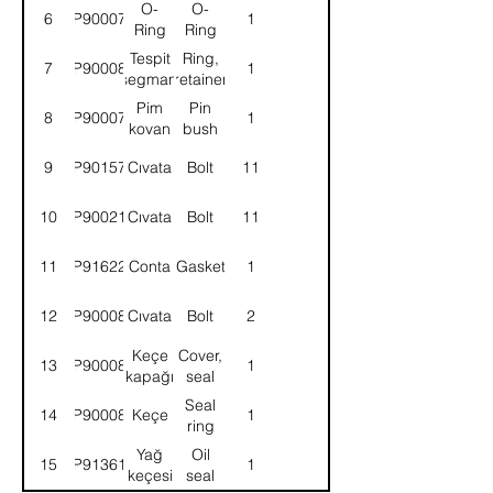
O-
O-
6
9P900078
1
Ring
Ring
Tespit
Ring,
7
9P900080
1
segmanı
retainer
Pim
Pin
8
9P900077
1
kovan
bush
9
9P901574
Cıvata
Bolt
11
10
9P900213
Cıvata
Bolt
11
11
9P916224
Conta
Gasket
1
12
9P900081
Cıvata
Bolt
2
Keçe
Cover,
13
9P900088
1
kapağı
seal
Seal
14
9P900089
Keçe
1
ring
Yağ
Oil
15
9P913618
1
keçesi
seal