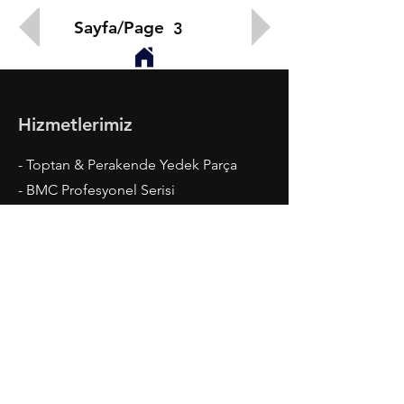
Sayfa/Page
3
Hizmetlerimiz
- Toptan & Perakende Yedek Parça
- BMC Profesyonel Serisi
- Fatih Serisi
- Megastar, Levend, Belde
- Ford Cargo Serisi
- Madeni Yaglar ve Kaporta
Çalışma Saatleri