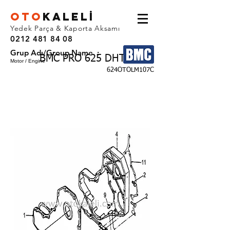
OTO
KALEL
İ
Yedek Parça & Kaporta Aksamı
0212 481 84 08
Grup Adı/Group Name :
BMC PRO 625 DHT
Motor / Engine
624OTOLM107C