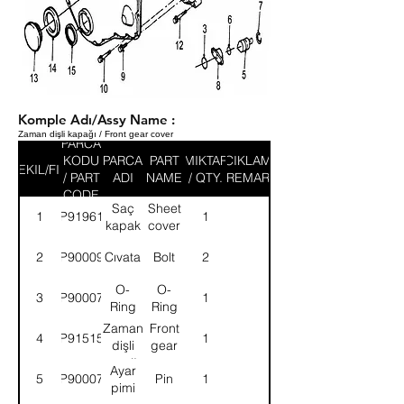
Komple Adı/Assy Name :
Zaman dişli kapağı / Front gear cover
PARCA
KODU
PARCA
PART
MIKTAR
ACIKLAMA
SEKIL/FIG
/ PART
ADI
NAME
/ QTY.
/ REMARK
CODE
Saç
Sheet
1
9P919612
1
kapak
cover
2
9P900090
Cıvata
Bolt
2
O-
O-
3
9P900076
1
Ring
Ring
Zaman
Front
4
9P915154
1
dişli
gear
kapağı,
cover,
Ayar
5
9P900079
Pin
1
arka
rear
pimi