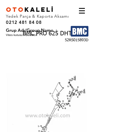
OTO
KALEL
İ
Yedek Parça & Kaporta Aksamı
0212 481 84 08
Grup Adı/Group Name :
BMC PRO 625 DHT
Vites kutusu / Gearbox
52RS015893D