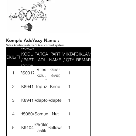
Komple Adı/Assy Name :
Vites kontrol sistemi / Gear control system
PARCA
KODU
PARCA
PART
MIKTAR
ACIKLAMA
SEKIL/FIG
/ PART
ADI
NAME
/ QTY.
/ REMARK
CODE
Vites
Gear
1
52RS001727
1
kolu,
lever,
montajlı-
mounting-
2
4K89416
Topuz
Knob
1
KMPL.
ASSY.
3
4K89413
Adaptör
Adapter
1
4
NH508041
Somun
Nut
1
Körüklü
5
4K91048
Bellows
1
lastik