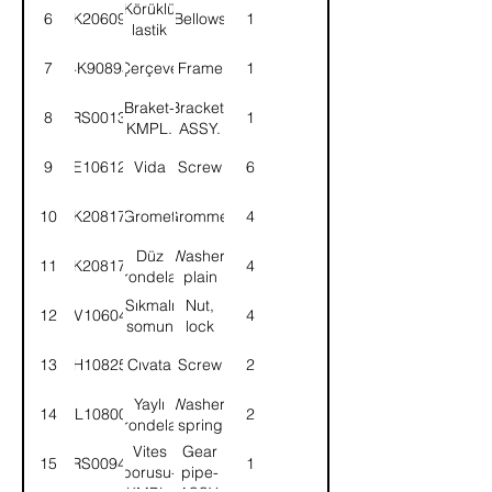
Körüklü
6
4K206097
Bellows
1
lastik
7
4K90893
Çerçeve
Frame
1
Braket-
Bracket-
8
52RS001364
1
KMPL.
ASSY.
9
SE106124
Vida
Screw
6
10
4K208174
Gromet
Grommet
4
Düz
Washer,
11
4K208173
4
rondela
plain
Sıkmalı
Nut,
12
NV106041
4
somun
lock
13
SH108251
Cıvata
Screw
2
Yaylı
Washer,
14
WL108002
2
rondela
spring
Vites
Gear
15
52RS009482
1
borusu-
pipe-