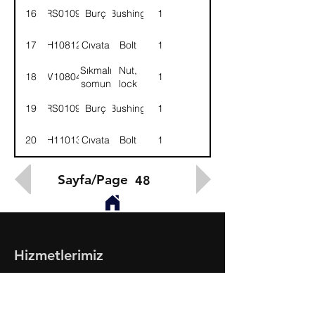
KMPL.
ASSY.
16
52RS010914
Burç
Bushing
1
17
BH108121
Cıvata
Bolt
1
Sıkmalı
Nut,
18
NV108041
1
somun
lock
19
52RS010915
Burç
Bushing
1
20
BH110131
Cıvata
Bolt
1
Sayfa/Page
48
Hizmetlerimiz
- Toptan & Perakende Yedek Parça
- BMC Profesyonel Serisi