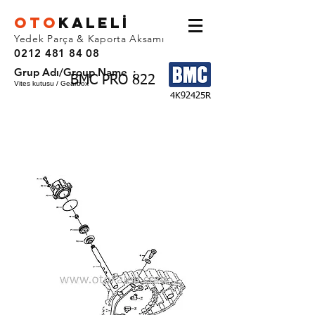
OTO
KALEL
İ
Yedek Parça & Kaporta Aksamı
0212 481 84 08
Grup Adı/Group Name :
BMC PRO 822
Vites kutusu / Gearbox
4K92425R