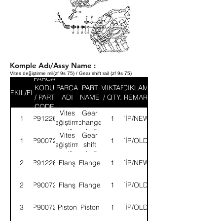
Komple Adı/Assy Name :
Vites değiştirme mil(zf 9s 75) / Gear shift rail (zf 9s 75)
PARCA
KODU
PARCA
PART
MIKTAR
ACIKLAMA
SEKIL/FIG
/ PART
ADI
NAME
/ QTY.
/ REMARK
CODE
Vites
Gear
1
9P912261
YENİTİP/NEWTYPE
1
değiştirme
change
mili
shaft
Vites
Gear
1
9P900725
ESKİTİP/OLDTYPE
1
değiştirme
shift
mili
shaft
2
9P912262
Flanş
Flange
YENİTİP/NEWTYPE
1
2
9P900726
Flanş
Flange
ESKİTİP/OLDTYPE
1
3
9P900727
Piston
Piston
ESKİTİP/OLDTYPE
1