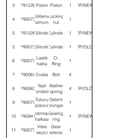
3
9P912263
Piston
Piston
YENİTİP/NEWTYPE
1
Kilitleme
Locking
4
9P900730
1
somunu
nut
5
9P912264
Silindir
Cylinder
YENİTİP/NEWTYPE
1
5
9P900731
Silindir
Cylinder
ESKİTİP/OLDTYPE
1
Lastik
O-
6
9P900732
1
halka
Ring
7
9P900643
Cıvata
Bolt
4
Yaylı
Washer,
8
9P900637
ESKİTİP/OLDTYPE
4
rondela
spring
Tutucu
Detent
9
9P900735
1
plancır
plunger
Sızdırmazlık
Sealing
10
9P909415
YENİTİP/NEWTYPE
1
halkası
ring
Vites
Gear
11
9P900737
1
seçici
selector