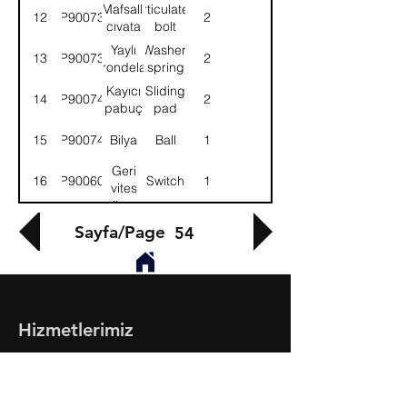
çatal
fork
Mafsallı
Articulated
12
9P900738
2
cıvata
bolt
Yaylı
Washer,
13
9P900739
2
rondela
spring
Kayıcı
Sliding
14
9P900740
2
pabuç
pad
15
9P900741
Bilya
Ball
1
Geri
16
9P900601
Switch
1
vites
ikaz
müşiri
Sayfa/Page
54
Hizmetlerimiz
- Toptan & Perakende Yedek Parça
- BMC Profesyonel Serisi