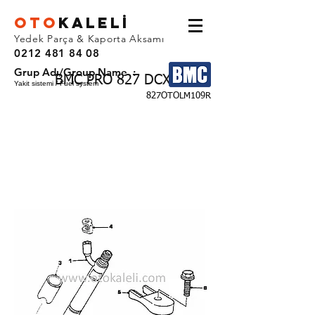
OTO
KALEL
İ
Yedek Parça & Kaporta Aksamı
0212 481 84 08
Grup Adı/Group Name :
BMC PRO 827 DCX
Yakit sistemi / Fuel system
827OTOLM109R