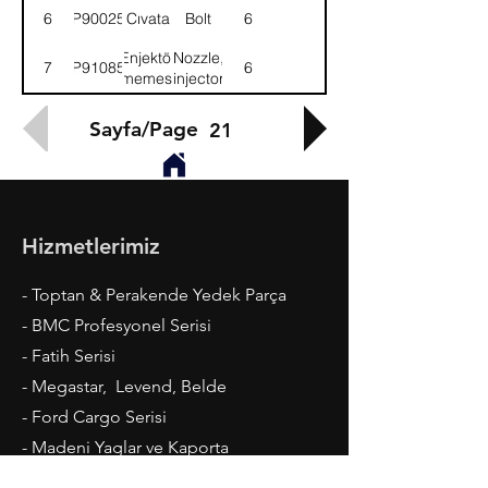
6
9P900259
Cıvata
Bolt
6
Enjektör
Nozzle,
7
9P910856
6
memesi
injector
Sayfa/Page
21
Hizmetlerimiz
- Toptan & Perakende Yedek Parça
- BMC Profesyonel Serisi
- Fatih Serisi
- Megastar, Levend, Belde
- Ford Cargo Serisi
- Madeni Yaglar ve Kaporta