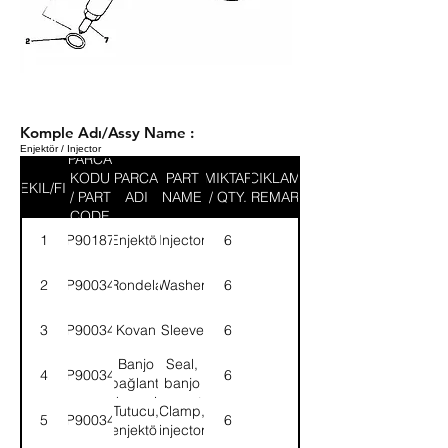
Komple Adı/Assy Name :
Enjektör / Injector
PARCA
KODU
PARCA
PART
MIKTAR
ACIKLAMA
SEKIL/FIG
/ PART
ADI
NAME
/ QTY.
/ REMARK
CODE
1
9P901876
Enjektör
Injector
6
2
9P900346
Rondela
Washer
6
3
9P900347
Kovan
Sleeve
6
Banjo
Seal,
4
9P900340
6
bağlantı
banjo
keçesi
connector
Tutucu,
Clamp,
5
9P900349
6
enjektör
injector