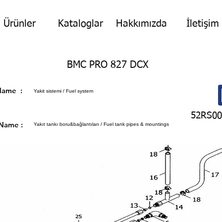
Ürünler
Kataloglar
Hakkımızda
İletişim
BMC PRO 827 DCX
p Name :
Yakit sistemi / Fuel system
52RS00
 Name :
Yakıt tankı boru&bağlantıları / Fuel tank pipes & mountings