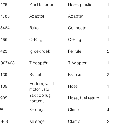
7428
Plastik hortum
Hose, plastic
1
07783
Adaptör
Adapter
1
08484
Rakor
Connector
1
8486
O-Ring
O-Ring
1
7423
İç çekirdek
Ferrule
2
S007423
T-Adaptör
T-Adapter
1
1139
Braket
Bracket
2
Hortum, yakıt
4105
Hose
1
motor üstü
Yakıt dönüş
8905
Hose, fuel return
1
hortumu
282
Kelepçe
Clamp
4
1463
Kelepçe
Clamp
2