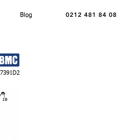
0212 481 84 08
Blog
7391D2