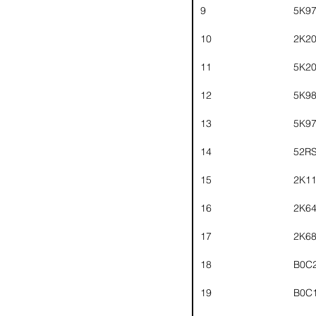
9
5K9
10
2K2
11
5K2
12
5K9
13
5K9
14
52R
15
2K1
16
2K6
17
2K6
18
B0C
19
B0C