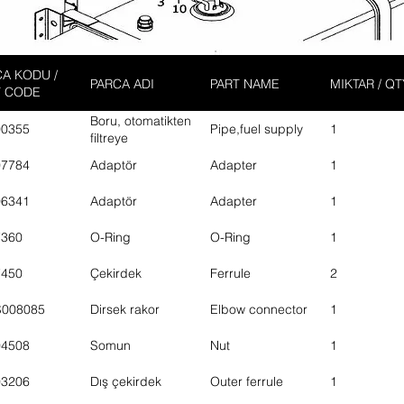
A KODU /
PARCA ADI
PART NAME
MIKTAR / QT
T CODE
Boru, otomatikten
00355
Pipe,fuel supply
1
filtreye
07784
Adaptör
Adapter
1
06341
Adaptör
Adapter
1
7360
O-Ring
O-Ring
1
7450
Çekirdek
Ferrule
2
S008085
Dirsek rakor
Elbow connector
1
04508
Somun
Nut
1
03206
Dış çekirdek
Outer ferrule
1