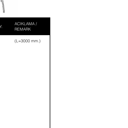
ACIKLAMA /
Y.
REMARK
(L=3000 mm.)