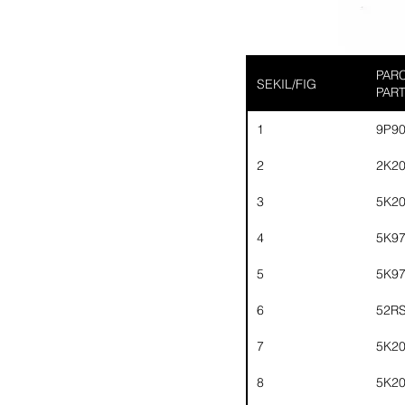
PARC
SEKIL/FIG
PAR
1
9P9
2
2K2
3
5K2
4
5K9
5
5K9
6
52R
7
5K2
8
5K2