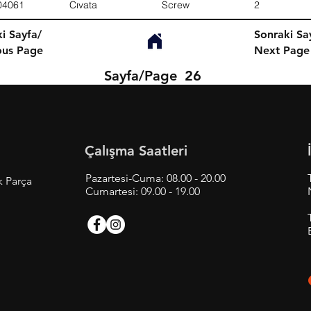
04061
Cıvata
Screw
2
i Sayfa/
Sonraki Sa
ous Page
Next Page
Sayfa/Page
26
Çalışma Saatleri
Pazartesi-Cuma: 08.00 - 20.00
k Parça
Cumartesi: 09.00 - 19.00