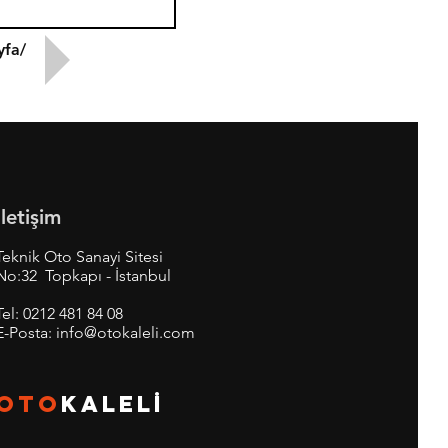
yfa/
İletişim
Teknik Oto Sanayi Sitesi
No:32 Topkapı - İstanbul
Tel:
0212 481 84 08
E-Posta:
info@otokaleli.com
OTO
KALEL
İ