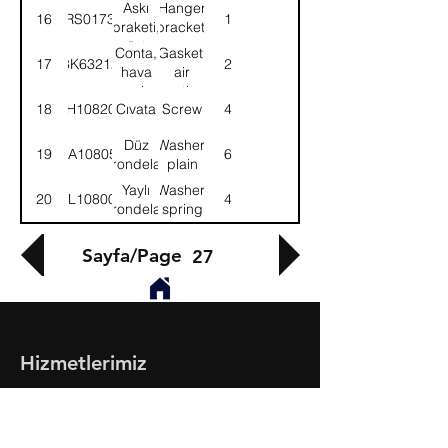
Askı
Hanger
16
52RS017325
1
braketi,
bracket,
üst
upper
Conta,
Gasket,
17
8K63212
2
hava
air
emiş
custion
18
SH108201
Cıvata
Screw
4
başlığı
cover
Düz
Washer,
19
WA108051
6
rondela
plain
Yaylı
Washer,
20
WL108002
4
rondela
spring
Sayfa/Page
27
Hizmetlerimiz
- Toptan & Perakende Yedek Parça
- BMC Profesyonel Serisi