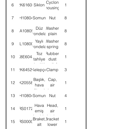
Cyclon
6
2K61606
Siklon
1
housing
7
NH108041
Somun
Nut
8
Düz
Washer,
8
WA108051
8
rondela
plain
Yaylı
Washer,
9
WL108002
8
rondela
spring
Toz
Rubber,
10
K8E6048
1
tahliye
dust
lastiği
relief
11
2K64520
Kelepçe
Clamp
3
Başlık,
Cap,
12
2K205589
1
hava
air
filtresi
cleaner
13
NH108041
Somun
Nut
4
Hava
Head,
14
52RS017290
1
emiş
air
başlığı
intake
Braket,
Bracket,
15
52RS000043
1
alt
lower