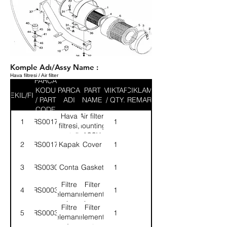
Komple Adı/Assy Name :
Hava filtresi / Air filter
PARCA
KODU
PARCA
PART
MIKTAR
ACIKLAMA
SEKIL/FIG
/ PART
ADI
NAME
/ QTY.
/ REMARK
CODE
Hava
Air filter,
1
52RS001777
1
filtresi,
mounting-
montajlı-
ASSY.
2
52RS001781
Kapak
Cover
1
KMPL.
3
52RS003080
Conta
Gasket
1
Filtre
Filter
4
52RS000351
1
elemanı,
element,
iç
inner
Filtre
Filter
5
52RS000350
1
elemanı,
element,
dış
outer