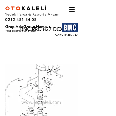
OTO
KALEL
İ
Yedek Parça & Kaporta Aksamı
0212 481 84 08
Grup Adı/Group Name :
BMC PRO 827 DCX
Yakit sistemi / Fuel system
52RS015066D2