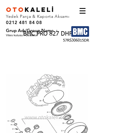
OTO
KALEL
İ
Yedek Parça & Kaporta Aksamı
0212 481 84 08
Grup Adı/Group Name :
BMC PRO 827 DHF
Vites kutusu / Gearbox
57RS306015DR