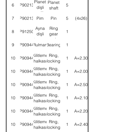
Planet
Planet
6
9P902133
5
dişli
shaft
mili
7
9P902134
Pim
Pin
5
(4x26)
Ayna
Ring
8
9P912503
1
dişli
gear
taşıyıcı
carrier
9
9P909447
Rulman
Bearing
1
Kilitleme
Ring,
10
9P909443
1
(A=2.30)
halkası
locking
Kilitleme
Ring,
10
9P909446
1
(A=2.00)
halkası
locking
Kilitleme
Ring,
10
9P909441
1
(A=2.50)
halkası
locking
Kilitleme
Ring,
10
9P909445
1
(A=2.10)
halkası
locking
Kilitleme
Ring,
10
9P909444
1
(A=2.20)
halkası
locking
Kilitleme
Ring,
10
9P909442
1
(A=2.40)
halkası
locking