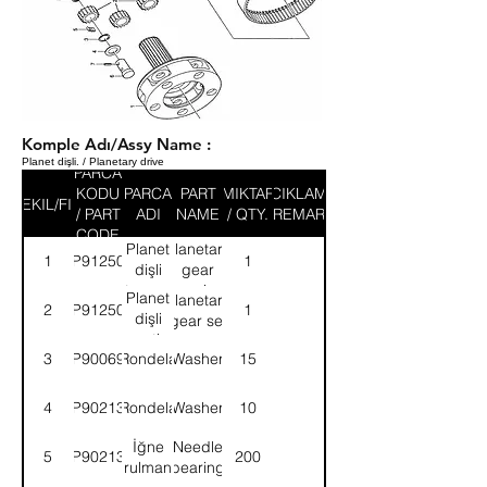
Komple Adı/Assy Name :
Planet dişli. / Planetary drive
PARCA
KODU
PARCA
PART
MIKTAR
ACIKLAMA
SEKIL/FIG
/ PART
ADI
NAME
/ QTY.
/ REMARK
CODE
Planet
Planetary
1
9P912501
1
dişli
gear
taşıyıcı
carrier
Planet
Planetary
2
9P912502
1
dişli
gear set
seti
3
9P900695
Rondela
Washer
15
4
9P902131
Rondela
Washer
10
İğne
Needle
5
9P902132
200
rulman
bearing