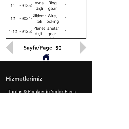
Ayna
Ring
11
9P912504
1
dişli
gear
Kilitleme
Wire,
12
9P902145
1
teli
locking
Planet
Planetary
1-12
9P912500
1
dişli-
gear-
KMPL.
ASSY.
Sayfa/Page
50
Hizmetlerimiz
- Toptan & Perakende Yedek Parça
- BMC Profesyonel Serisi
- Fatih Serisi
- Megastar, Levend, Belde
- Ford Cargo Serisi