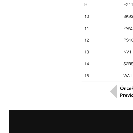
9
FX1
10
8K9
11
PWZ
12
PS1
13
NV1
14
52R
15
WA1
Öncek
Previ