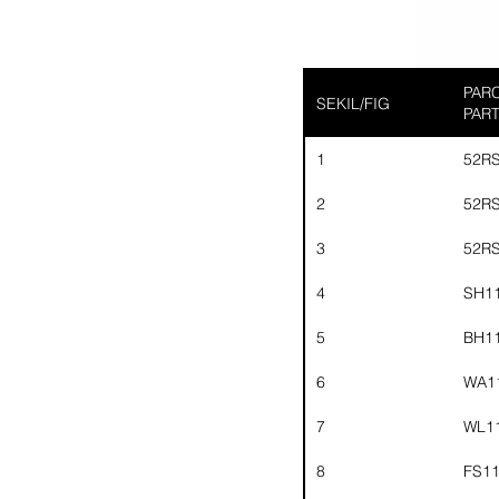
PARC
SEKIL/FIG
PAR
1
52R
2
52R
3
52R
4
SH1
5
BH1
6
WA1
7
WL1
8
FS1