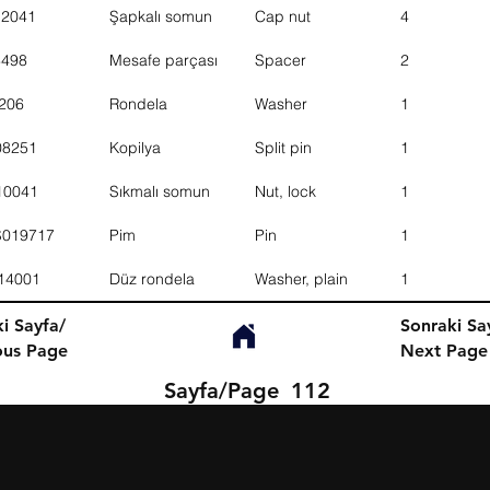
12041
Şapkalı somun
Cap nut
4
3498
Mesafe parçası
Spacer
2
206
Rondela
Washer
1
08251
Kopilya
Split pin
1
10041
Sıkmalı somun
Nut, lock
1
S019717
Pim
Pin
1
14001
Düz rondela
Washer, plain
1
i Sayfa/
Sonraki Sa
ous Page
Next Page
Sayfa/Page
112