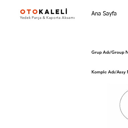
OTO
KALEL
İ
Ana Sayfa
Yedek Parça & Kaporta Aksamı
Grup Adı/Grou
Komple Adı/Assy