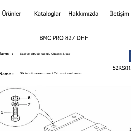
Ürünler
Kataloglar
Hakkımızda
İletişim
BMC PRO 827 DHF
p Name :
Şasi ve sürücü kabini / Chassis & cab
52RS01
 Name :
S/k tahdit mekanizması / Cab strut mechanism