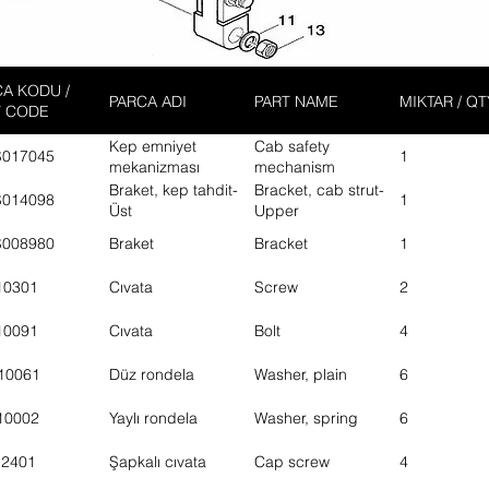
A KODU /
PARCA ADI
PART NAME
MIKTAR / QT
T CODE
Kep emniyet
Cab safety
S017045
1
mekanizması
mechanism
Braket, kep tahdit-
Bracket, cab strut-
S014098
1
Üst
Upper
S008980
Braket
Bracket
1
10301
Cıvata
Screw
2
10091
Cıvata
Bolt
4
10061
Düz rondela
Washer, plain
6
10002
Yaylı rondela
Washer, spring
6
12401
Şapkalı cıvata
Cap screw
4