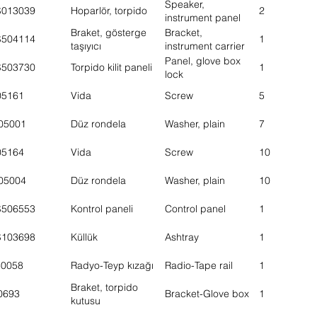
Speaker,
S013039
Hoparlör, torpido
2
instrument panel
Braket, gösterge
Bracket,
S504114
1
taşıyıcı
instrument carrier
Panel, glove box
S503730
Torpido kilit paneli
1
lock
05161
Vida
Screw
5
05001
Düz rondela
Washer, plain
7
05164
Vida
Screw
10
05004
Düz rondela
Washer, plain
10
S506553
Kontrol paneli
Control panel
1
S103698
Küllük
Ashtray
1
30058
Radyo-Teyp kızağı
Radio-Tape rail
1
Braket, torpido
0693
Bracket-Glove box
1
kutusu