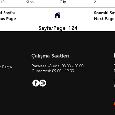
310
Klips
Clip
2
i Sayfa/
Sonraki Sa
ous Page
Next Page
Sayfa/Page
124
Çalışma Saatleri
Pazartesi-Cuma: 08.00 - 20.00
k Parça
Cumartesi: 09.00 - 19.00