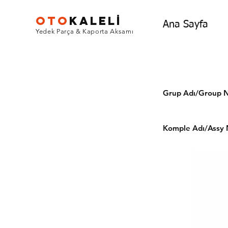
OTO
KALEL
İ
Ana Sayfa
Yedek Parça & Kaporta Aksamı
Grup Adı/Grou
Komple Adı/Assy