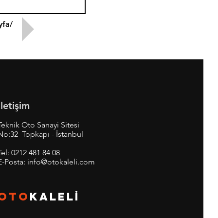
yfa/
İletişim
Teknik Oto Sanayi Sitesi
No:32 Topkapı - İstanbul
Tel:
0212 481 84 08
E-Posta:
info@otokaleli.com
OTO
KALEL
İ