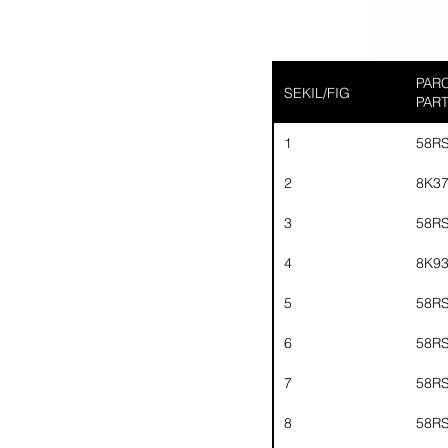
PARC
SEKIL/FIG
PAR
1
58R
2
8K3
3
58R
4
8K9
5
58R
6
58R
7
58R
8
58R