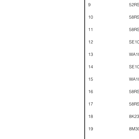
9
52R
10
58R
11
58R
12
SE1
13
WA1
14
SE1
15
WA1
16
58R
17
58R
18
8K2
19
8M3