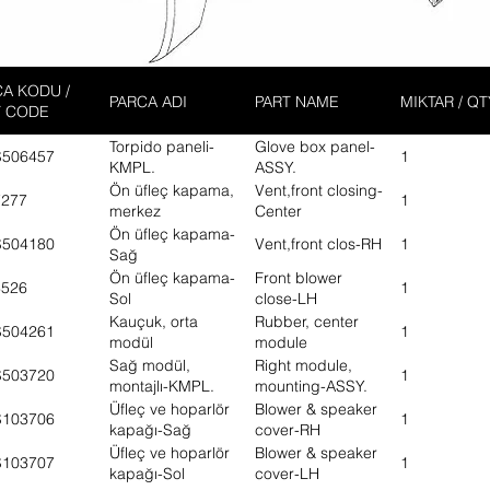
A KODU /
PARCA ADI
PART NAME
MIKTAR / QT
T CODE
Torpido paneli-
Glove box panel-
S506457
1
KMPL.
ASSY.
Ön üfleç kapama,
Vent,front closing-
7277
1
merkez
Center
Ön üfleç kapama-
S504180
Vent,front clos-RH
1
Sağ
Ön üfleç kapama-
Front blower
3526
1
Sol
close-LH
Kauçuk, orta
Rubber, center
S504261
1
modül
module
Sağ modül,
Right module,
S503720
1
montajlı-KMPL.
mounting-ASSY.
Üfleç ve hoparlör
Blower & speaker
S103706
1
kapağı-Sağ
cover-RH
Üfleç ve hoparlör
Blower & speaker
S103707
1
kapağı-Sol
cover-LH