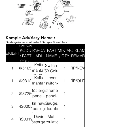
Komple Adı/Assy Name :
Göstergeler ve anahtarlar / Gauges & switches
PARCA
KODU
PARCA
PART
MIKTAR
ACIKLAMA
SEKIL/FIG
/ PART
ADI
NAME
/ QTY.
/ REMARK
CODE
Kollu
Switch-
1
3K51653
YENİTİP/NEWTYPE
1
anahtar-
ASSY.Column
KMPL.
Kollu
Lever
1
3K93121
ESKİTİP/OLDTYPE
1
anahtar-
switch-
KMPL.
ASSY.
Gösterge
Instrument
2
8K37256
1
paneli-
panel-
KMPL.
ASSY.
İkili hava
Gauge,
3
52RS000546
1
basınç
double
göstergesi
air
Devir
Mat,
4
52RS001912
1
pressure
göstergesi
cırculation