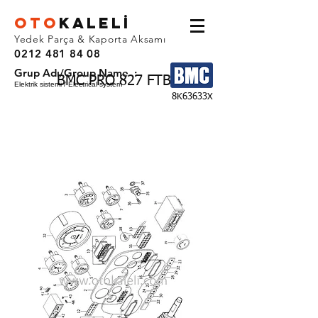
OTO
KALEL
İ
Yedek Parça & Kaporta Aksamı
0212 481 84 08
Grup Adı/Group Name :
BMC PRO 827 FTB
Elektrik sistemi / Electrical system
8K63633X