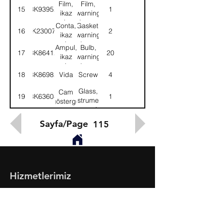
lambası-
lamp-
Film,
Film,
15
3K93952
1
Sol
LH
ikaz
warning
lambası-
lamp-
Conta,
Gasket,
16
3K230079
2
Sağ
RH
ikaz
warning
lambası
lamp
Ampul,
Bulb,
17
3K86412
20
ikaz
warning
lambası
lamp
18
8K86982
Vida
Screw
4
Glass,
Cam
19
8K63604
1
instrument
gösterge
panel
Sayfa/Page
115
Hizmetlerimiz
- Toptan & Perakende Yedek Parça
- BMC Profesyonel Serisi