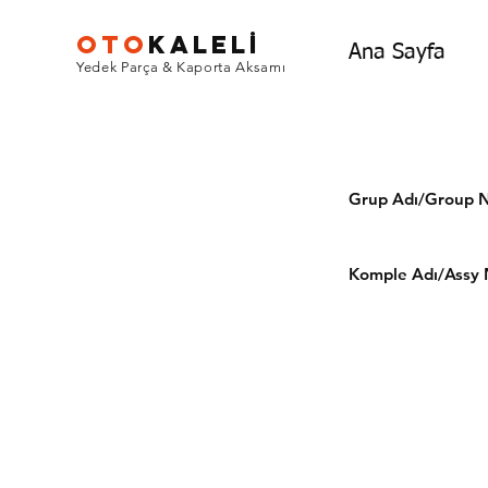
OTO
KALEL
İ
Ana Sayfa
Yedek Parça & Kaporta Aksamı
Grup Adı/Grou
Komple Adı/Assy