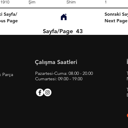
01910
Şim
Shim
1
i Sayfa/
Sonraki Sa
ous Page
Next Page
Sayfa/Page
43
Çalışma Saatleri
Pazartesi-Cuma: 08.00 - 20.00
k Parça
Cumartesi: 09.00 - 19.00