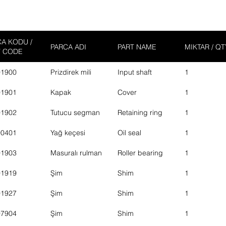
A KODU /
PARCA ADI
PART NAME
MIKTAR / QT
T CODE
01900
Prizdirek mili
Input shaft
1
01901
Kapak
Cover
1
01902
Tutucu segman
Retaining ring
1
00401
Yağ keçesi
Oil seal
1
01903
Masuralı rulman
Roller bearing
1
01919
Şim
Shim
1
01927
Şim
Shim
1
07904
Şim
Shim
1