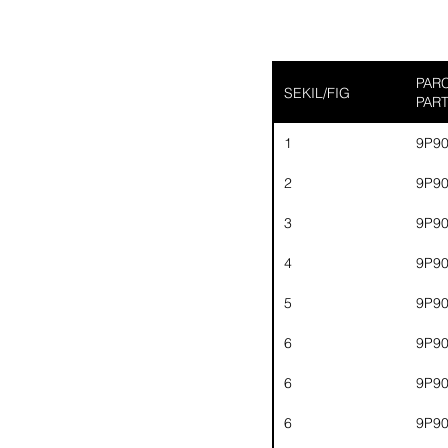
PARC
SEKIL/FIG
PAR
1
9P9
2
9P9
3
9P9
4
9P9
5
9P9
6
9P9
6
9P9
6
9P9