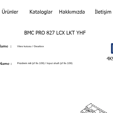
Ürünler
Kataloglar
Hakkımızda
İletişim
BMC PRO 827 LCX LKT YHF
p Name :
Vites kutusu / Gearbox
4K
 Name :
Prizdirek mili (zf 9s 109) / Input shaft (zf 9s 109)