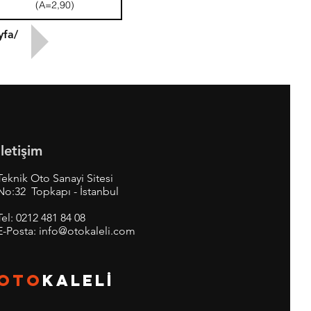
(A=2,90)
yfa/
İletişim
Teknik Oto Sanayi Sitesi
No:32 Topkapı - İstanbul
Tel:
0212 481 84 08
E-Posta:
info@otokaleli.com
OTO
KALEL
İ