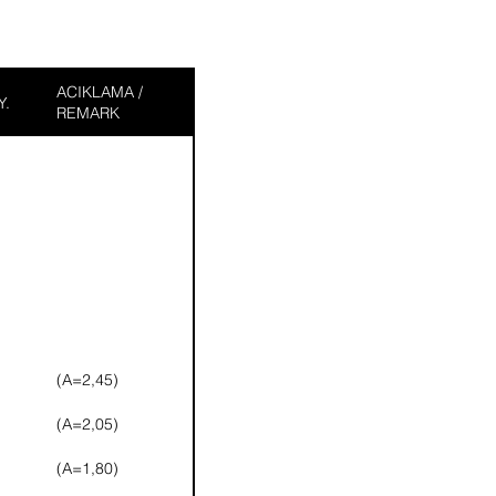
ACIKLAMA /
Y.
REMARK
(A=2,45)
(A=2,05)
(A=1,80)