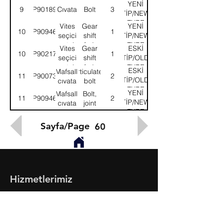
TYPE
YENİ
9
9P901892
Cıvata
Bolt
3
TİP/NEW
TYPE
Vites
Gear
YENİ
10
9P909467
1
seçici
shift
TİP/NEW
çatalı
fork
TYPE
Vites
Gear
ESKİ
10
9P902175
1
seçici
shift
TİP/OLD
çatalı
fork
TYPE
ESKİ
Mafsallı
Articulated
11
9P900738
2
TİP/OLD
cıvata
bolt
TYPE
YENİ
Mafsallı
Bolt,
11
9P909468
2
TİP/NEW
cıvata
joint
TYPE
Sayfa/Page
60
Hizmetlerimiz
- Toptan & Perakende Yedek Parça
- BMC Profesyonel Serisi