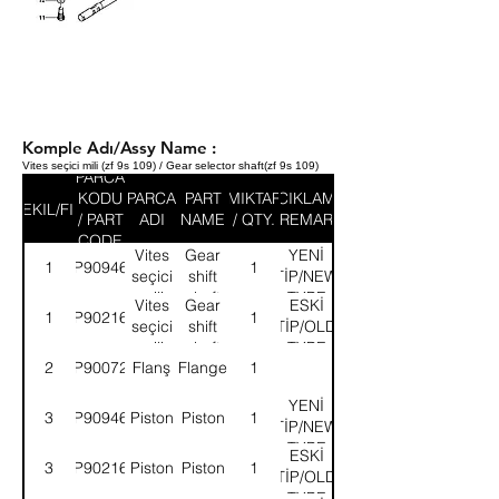
Komple Adı/Assy Name :
Vites seçici mili (zf 9s 109) / Gear selector shaft(zf 9s 109)
PARCA
KODU
PARCA
PART
MIKTAR
ACIKLAMA
SEKIL/FIG
/ PART
ADI
NAME
/ QTY.
/ REMARK
CODE
Vites
Gear
YENİ
1
9P909461
1
seçici
shift
TİP/NEW
mili
shaft
TYPE
Vites
Gear
ESKİ
1
9P902166
1
seçici
shift
TİP/OLD
mili
shaft
TYPE
2
9P900726
Flanş
Flange
1
YENİ
3
9P909462
Piston
Piston
1
TİP/NEW
TYPE
ESKİ
3
9P902167
Piston
Piston
1
TİP/OLD
TYPE