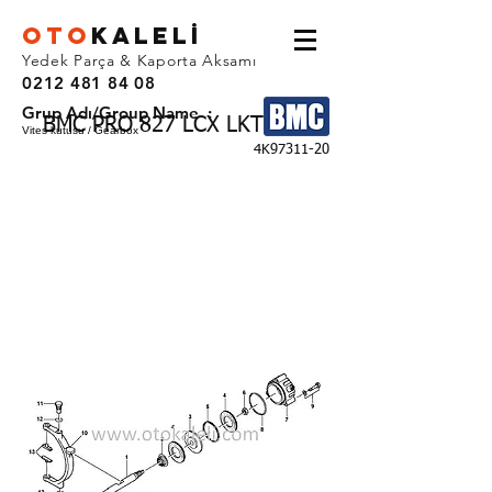
OTO
KALEL
İ
Yedek Parça & Kaporta Aksamı
0212 481 84 08
Grup Adı/Group Name :
BMC PRO 827 LCX LKT YHF
Vites kutusu / Gearbox
4K97311-20