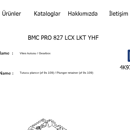
Ürünler
Kataloglar
Hakkımızda
İletişim
BMC PRO 827 LCX LKT YHF
p Name :
Vites kutusu / Gearbox
4K9
 Name :
Tutucu plancır (zf 9s 109) / Plunger retainer (zf 9s 109)