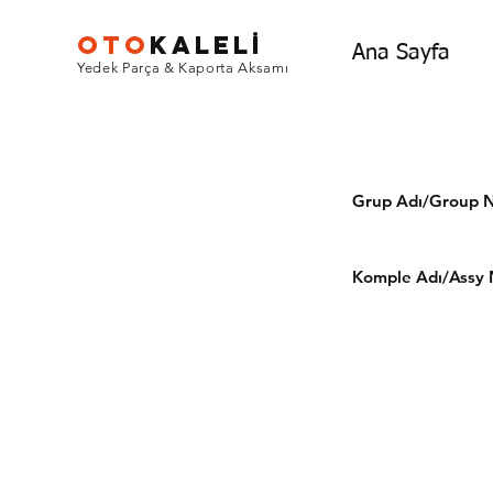
OTO
KALEL
İ
Ana Sayfa
Yedek Parça & Kaporta Aksamı
Grup Adı/Grou
Komple Adı/Assy