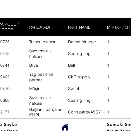
A KODU /
PARCA ADI
PART NAME
MIKTAR / QT
T CODE
00735
Tutucu plancır
Detent plunger
1
Sızdırmazlık
09415
Sealing ring
1
halkası
00741
Bilya
Ball
1
Yağ besleme
09422
CKD supply
1
parçası
09410
Müşir
Switch
1
Sızdırmazlık
00600
Sealing ring
1
halkası
Bağlantı parçaları-
02177
Conn.parts-ASSY.
1
KMPL.
i Sayfa/
Sonraki Sa