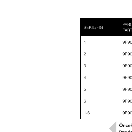
PARC
SEKIL/FIG
PAR
1
9P9
2
9P9
3
9P9
4
9P9
5
9P9
6
9P9
1-6
9P9
Öncek