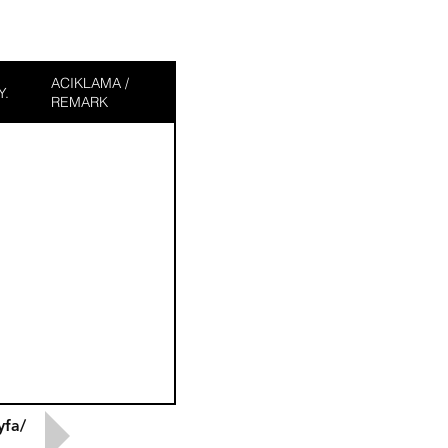
ACIKLAMA /
Y.
REMARK
yfa/