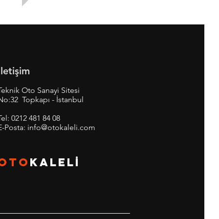
İletişim
Teknik Oto Sanayi Sitesi
No:32 Topkapı - İstanbul
Tel:
0212 481 84 08
E-Posta:
info@otokaleli.com
OTO
KALEL
İ