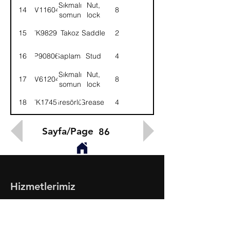
Sıkmalı
Nut,
14
NV116041
8
somun
lock
15
7K98291
Takoz
Saddle
2
16
9P908065
Saplama
Stud
4
Sıkmalı
Nut,
17
NV612041
8
somun
lock
18
7K17457
Gresörlük
Greaser
4
Sayfa/Page
86
Hizmetlerimiz
- Toptan & Perakende Yedek Parça
- BMC Profesyonel Serisi