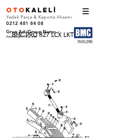
OTO
KALEL
İ
Yedek Parça & Kaporta Aksamı
0212 481 84 08
Grup Adı/Group Name :
BMC PRO 827 LCX LKT YHF
Arka dingil / Rear axle
7K91290