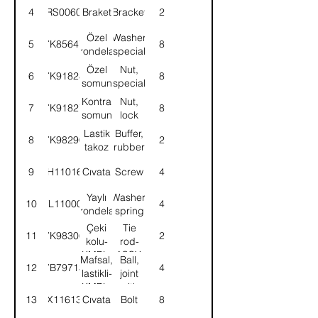
4
52RS006053
Braket
Bracket
2
Özel
Washer
5
7K85647
8
rondela
special
Özel
Nut,
6
7K91828
8
somun
special
Kontra
Nut,
7
7K91827
8
somun
lock
Lastik
Buffer,
8
7K98290
2
takoz
rubber
9
SH110161
Cıvata
Screw
4
Yaylı
Washer,
10
WL110002
4
rondela
spring
Çeki
Tie
11
7K98306
2
kolu-
rod-
KMPL.
ASSY.
Mafsal,
Ball,
12
7B79713
4
lastikli-
joint
KMPL.
with
13
BX116131
Cıvata
Bolt
8
rubber-
ASSY.