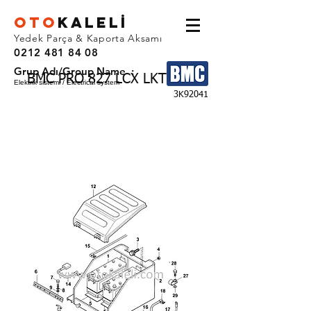
OTO
KALEL
İ
Yedek Parça & Kaporta Aksamı
0212 481 84 08
Grup Adı/Group Name :
BMC PRO 827 LCX LKT YHF
Elektrik sistemi / Electrical system
3K92041