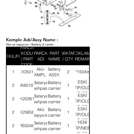
Komple Adı/Assy Name :
Akü ve taşıyıcısı / Battery & carrier
PARCA
KODU
PARCA
PART
MIKTAR
ACIKLAMA
SEKIL/FIG
/ PART
ADI
NAME
/ QTY.
/ REMARK
CODE
Akü-
Battery-
1
K1D5012
2
(12*150Amp.)
KMPL.
ASSY.
ESKİ
Batarya
Battery
2
3K60101
1
TİP/OLD
sehpası
carrier
TYPE
ESKİ
Batarya
Battery
2
3K202610
1
TİP/OLD
sehpası
carrier
TYPE
ESKİ
Akü
Battery
2
3K206584
1
TİP/OLD
taşıyıcısı
carrier
TYPE
YENİ
Batarya
Battery
2
58RS504863
1
TİP/NEW
sehpası
carrier
TYPE