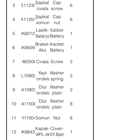
Şapkalı
Cap
3
FS112301
6
cıvata
screw
Şapkalı
Cap
4
FX112041
6
somun
nut
Lastik-
Rubber-
5
3K60128
1
Batarya
Battery
altlığı
carrier
Braket-
Bracket-
6
3K66095
1
Akü
Battery
tespit
retainer
7
SH605061
Cıvata
Screw
2
Yaylı
Washer,
8
WL108002
2
rondela
spring
Düz
Washer,
9
WA108051
2
rondela
plain
Düz
Washer,
10
WA110061
8
rondela
plain
11
NH110041
Somun
Nut
8
Kapak-
Cover-
12
3K98436
1
KMPL.Akü
ASSY.Battery