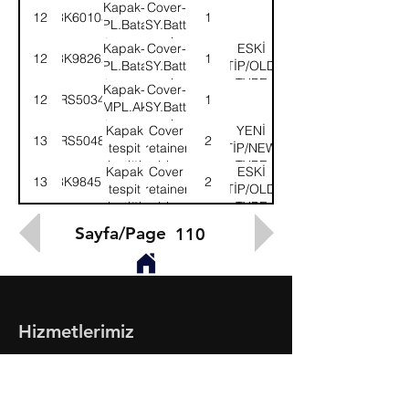
taşıyıcı
carrier
Kapak-
Cover-
12
3K60103
1
KMPL.Batarya
ASSY.Battery
taşıyıcı
carrier
Kapak-
Cover-
ESKİ
12
3K98262
1
KMPL.Batarya
ASSY.Battery
TİP/OLD
taşıyıcı
carrier
TYPE
Kapak-
Cover-
12
58RS503484
1
KMPL.Akü
ASSY.Battery
taşıyıcı
carrier
Kapak
Cover
YENİ
13
58RS504866
2
tespit
retainer
TİP/NEW
lastiği
rubber
TYPE
Kapak
Cover
ESKİ
13
3K98451
2
tespit
retainer
TİP/OLD
lastiği
rubber
TYPE
Sayfa/Page
110
Hizmetlerimiz
- Toptan & Perakende Yedek Parça
- BMC Profesyonel Serisi