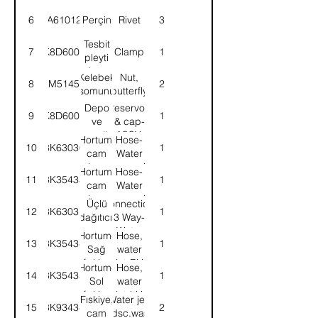
6
RA610123
Perçin
Rivet
3
Tesbit
7
K8D6006
Clamp
1
pleyti
depo
Kelebek
Nut,
8
8M51456
2
somunu
butterfly
Depo
Reservoir
9
K8D6004
1
ve
& cap-
kapağı-
ASSY.
Hortum,
Hose-
10
8K63036
1
KMPL.
cam
Water
yıkama
reservoir
Hortum,
Hose-
11
8K35433
1
depo
tank
cam
Water
yıkama
reservoir
Üçlü
Connection,
12
8K63037
1
depo
tank
dağıtıcı,
3 Way-
cam
Water
Hortum-
Hose,
13
8K35434
1
yıkama
reserv
Sağ
water
depo
fıskiye
jet-RH
Hortum-
Hose,
14
8K35435
1
Sol
water
fıskiye
jet-LH
Fıskiye,
Water jet-
15
8K93434
2
cam
Windsc.washer