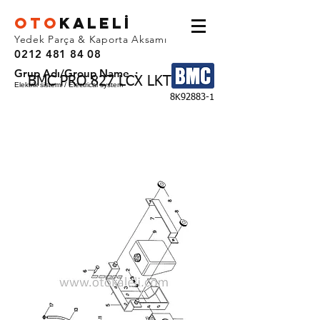
OTO
KALEL
İ
Yedek Parça & Kaporta Aksamı
0212 481 84 08
Grup Adı/Group Name :
BMC PRO 827 LCX LKT YHF
Elektrik sistemi / Electrical system
8K92883-1