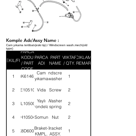
Komple Adı/Assy Name :
Cam yıkama tertibatı(eski tip) / Windscreen wash.mech(old
type)
PARCA
KODU
PARCA
PART
MIKTAR
ACIKLAMA
SEKIL/FIG
/ PART
ADI
NAME
/ QTY.
/ REMARK
CODE
Cam
Windscreen
1
3K61461
1
yıkama
washer
pompası
pump
2
SE105101
Vida
Screw
2
Yaylı
Washer,
3
WL105001
2
rondela
spring
4
NH105041
Somun
Nut
2
Braket-
Bracket-
5
K8D6005
1
KMPL.
ASSY.