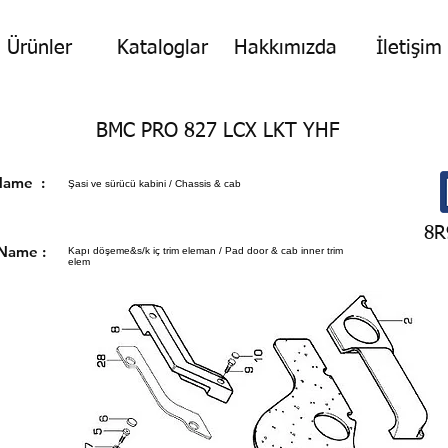
Ürünler
Kataloglar
Hakkımızda
İletişim
BMC PRO 827 LCX LKT YHF
p Name :
Şasi ve sürücü kabini / Chassis & cab
8R
 Name :
Kapı döşeme&s/k iç trim eleman / Pad door & cab inner trim
elem