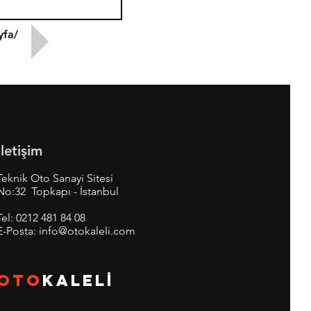
yfa/
İletişim
Teknik Oto Sanayi Sitesi
No:32 Topkapı - İstanbul
Tel:
0212 481 84 08
E-Posta:
info@otokaleli.com
OTO
KALEL
İ