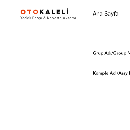
OTO
KALEL
İ
Ana Sayfa
Yedek Parça & Kaporta Aksamı
Grup Adı/Grou
Komple Adı/Assy