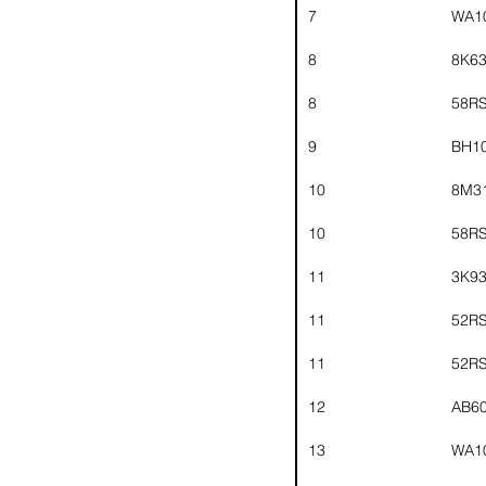
7
WA1
8
8K6
8
58R
9
BH1
10
8M3
10
58R
11
3K9
11
52R
11
52R
12
AB6
13
WA1