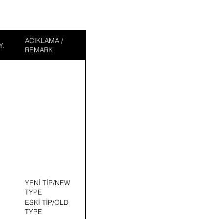
ACIKLAMA /
Y.
REMARK
YENİ TİP/NEW
TYPE
ESKİ TİP/OLD
TYPE