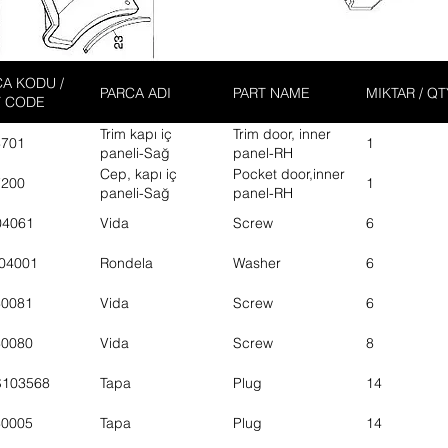
A KODU /
PARCA ADI
PART NAME
MIKTAR / QT
T CODE
Trim kapı iç
Trim door, inner
3701
1
paneli-Sağ
panel-RH
Cep, kapı iç
Pocket door,inner
7200
1
paneli-Sağ
panel-RH
04061
Vida
Screw
6
04001
Rondela
Washer
6
30081
Vida
Screw
6
30080
Vida
Screw
8
S103568
Tapa
Plug
14
30005
Tapa
Plug
14