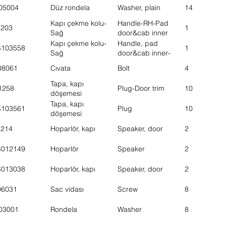
05004
Düz rondela
Washer, plain
14
Kapı çekme kolu-
Handle-RH-Pad
3203
1
Sağ
door&cab inner
Kapı çekme kolu-
Handle, pad
S103558
1
Sağ
door&cab inner-
RH
08061
Cıvata
Bolt
4
Tapa, kapı
1258
Plug-Door trim
10
döşemesi
Tapa, kapı
S103561
Plug
10
döşemesi
3214
Hoparlör, kapı
Speaker, door
2
S012149
Hoparlör
Speaker
2
S013038
Hoparlör, kapı
Speaker, door
2
06031
Sac vidası
Screw
8
03001
Rondela
Washer
8