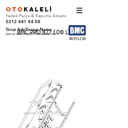
OTO
KALEL
İ
Yedek Parça & Kaporta Aksamı
0212 481 84 08
Grup Adı/Group Name :
BMC PRO 827 LDB LTB
Şasi ve sürücü kabini / Chassis & cab
8K93123B