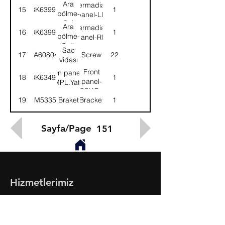
Ara
Intermadiate,
15
8K63999
1
bölme-
panel-LH
Sol
Ara
Intermadiate,
16
8K63998
1
bölme-
panel-RH
Sağ
Sac
17
DA608044
Screw
22
vidası
Front
Ön panel-
18
8K63491
1
panel-
KMPL.Yatak
ASSY.Bed
19
8M53355
Braket
Bracket
1
Sayfa/Page
151
Hizmetlerimiz
- Toptan & Perakende Yedek Parça
- BMC Profesyonel Serisi