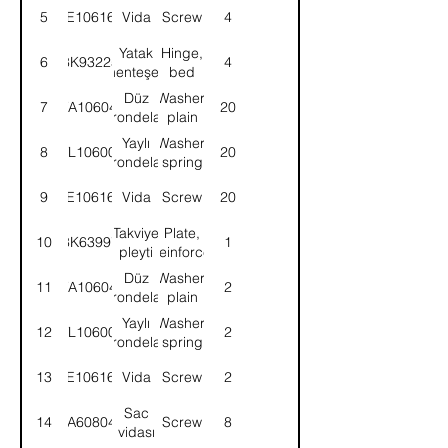
5
SE106164
Vida
Screw
4
Yatak
Hinge,
6
8K93225
4
menteşesi
bed
Düz
Washer,
7
WA106041
20
rondela
plain
Yaylı
Washer,
8
WL106002
20
rondela
spring
9
SE106164
Vida
Screw
20
Takviye
Plate,
10
8K63997
1
pleyti
reinforce
Düz
Washer,
11
WA106041
2
rondela
plain
Yaylı
Washer,
12
WL106002
2
rondela
spring
13
SE106164
Vida
Screw
2
Sac
14
DA608044
Screw
8
vidası