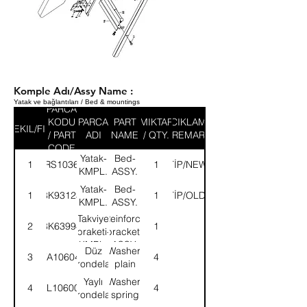
Komple Adı/Assy Name :
Yatak ve bağlantıları / Bed & mountings
PARCA
KODU
PARCA
PART
MIKTAR
ACIKLAMA
SEKIL/FIG
/ PART
ADI
NAME
/ QTY.
/ REMARK
CODE
Yatak-
Bed-
1
58RS103635
YENİTİP/NEWTYPE
1
KMPL.
ASSY.
Yatak-
Bed-
1
8K93123
ESKİTİP/OLDTYPE
1
KMPL.
ASSY.
Takviye
Reinforce
2
8K63994
1
braketi-
bracket-
KMPL.
ASSY.
Düz
Washer,
3
WA106041
4
rondela
plain
Yaylı
Washer,
4
WL106002
4
rondela
spring