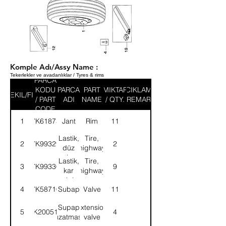
Komple Adı/Assy Name :
Tekerlekler ve avadanlıklar / Tyres & rims
PARCA
KODU
PARCA
PART
MIKTAR
ACIKLAMA
SEKIL/FIG
/ PART
ADI
NAME
/ QTY.
/ REMARK
CODE
1
7K61875
Jant
Rim
11
Lastik,
Tire,
2
7K99329
2
düz
highway
tip
type
Lastik,
Tire,
3
7K99330
9
kar
highway
tipi
type
4
7K58710
Subap
Valve
11
Supap
Extension
5
7K200511
4
uzatması
valve