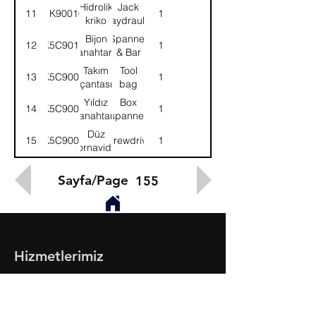
Hidrolik
Jack
11
1K90010
1
kriko
haydraulic
Bijon
Spanner
12
K5C9016
1
anahtarı
& Bar
Takım
Tool
13
K5C9008
1
çantası
bag
Yıldız
Box
14
K5C9004
1
anahtar
spanner
Düz
15
K5C9005
Screwdriver
1
tornavida
Sayfa/Page
155
Hizmetlerimiz
- Toptan & Perakende Yedek Parça
- BMC Profesyonel Serisi