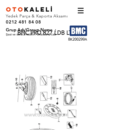
OTO
KALEL
İ
Yedek Parça & Kaporta Aksamı
0212 481 84 08
Grup Adı/Group Name :
BMC PRO 827 LDB LTB
Şasi ve sürücü kabini / Chassis & cab
8K200299A