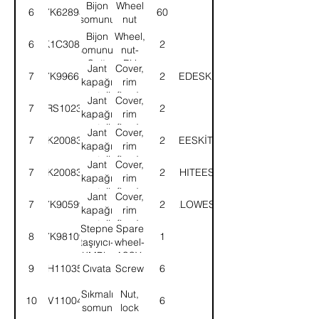
Bijon
Wheel
6
7K62893
60
somunu
nut
Bijon
Wheel,
6
K1C3084
2
somunu-
nut-
Sağ
RH
Jant
Cover,
7
7K99661
KIRMIZI/REDESKİTİP/OLDT
2
kapağı
rim
montajlı-
fixed-
Jant
Cover,
7
58RS102300
2
KMPL.
ASSY.
kapağı
rim
montajlı-
fixed-
Jant
Cover,
7
7K200837
MAVİ/BLUEESKİTİP/OLDTY
2
KMPL.
ASSY.
kapağı
rim
montajlı-
fixed-
Jant
Cover,
7
7K200836
BEYAZ/WHITEESKİTİP/OL
2
KMPL.
ASSY.
kapağı
rim
montajlı-
fixed-
Jant
Cover,
7
7K90599
SARI/YELLOWESKİTİP/OL
2
KMPL.
ASSY.
kapağı
rim
montajlı-
fixed-
Stepne
Spare
8
7K98109
1
KMPL.
ASSY.
taşıyıcı-
wheel-
KMPL.
ASSY.
9
SH110351
Cıvata
Screw
6
Sıkmalı
Nut,
10
NV110041
6
somun
lock