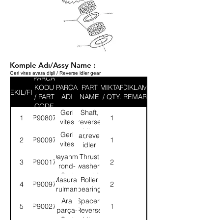
Komple Adı/Assy Name :
Geri vites avara dişli / Reverse idler gear
PARCA
KODU
PARCA
PART
MIKTAR
ACIKLAMA
SEKIL/FIG
/ PART
ADI
NAME
/ QTY.
/ REMARK
CODE
Geri
Shaft,
1
9P908070
1
vites
reverse
avara
idler
Geri
Gear,reverse
2
9P900973
1
dişli
gear
vites
idler
mili
avara
Dayanma
Thrust
3
9P900177
2
dişlisi
rond-
washer-
Geri
Rever.idler
Masuralı
Roller
4
9P900976
2
vit.av.dişli
gear
rulman
bearing
Ara
Spacer-
5
9P900278
1
parça-
Reverse
Geri
idler