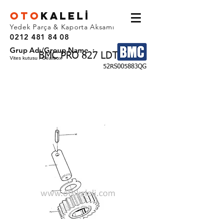
OTO
KALEL
İ
Yedek Parça & Kaporta Aksamı
0212 481 84 08
Grup Adı/Group Name :
BMC PRO 827 LDT
Vites kutusu / Gearbox
52RS005883QG