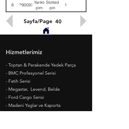
Yarıklı
Slotted
6
9P900978
1
vit.avara
gear
pim
pin
dişli
Sayfa/Page
40
Hizmetlerimiz
- Toptan & Perakende Yedek Parça
- BMC Profesyonel Serisi
- Fatih Serisi
- Megastar, Levend, Belde
- Ford Cargo Serisi
- Madeni Yaglar ve Kaporta