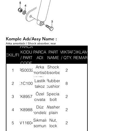
Komple Adı/Assy Name :
Arka amortisör / Shock absorber, rear
PARCA
KODU
PARCA
PART
MIKTAR
ACIKLAMA
SEKIL/FIG
/ PART
ADI
NAME
/ QTY.
/ REMARK
CODE
Arka
Shock
1
52RS003209
2
amortisör-
absorber,
KMPL.
rear-
Lastik
Rubber
2
K1C1006
8
ASSY.
takoz
cushion
Özel
Special
3
7K89577
2
cıvata
bolt
Düz
Washer,
4
7K89888
2
rondela
plain
Sıkmalı
Nut,
5
NV116041
2
somun
lock