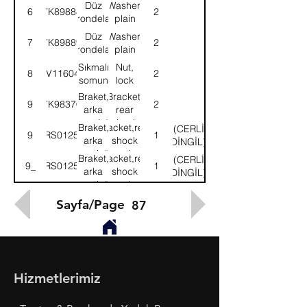
Düz
Washer,
6
7K89888
2
rondela
plain
Düz
Washer,
7
7K89889
2
rondela
plain
Sıkmalı
Nut,
8
NV116041
2
somun
lock
Braket,
Bracket,
9
7K98370
2
arka
rear
amortisör
shock
Braket,
Bracket,rear
(CERLİ
9
52RS012550
1
absorber
arka
shock
DİNGİL)
amortisör-
absorber-
Braket,
Bracket,rear
(CERLİ
9_
52RS012551
1
Sol
LH
arka
shock
DİNGİL)
amortisör-
absorber-
Sağ
RH
Sayfa/Page
87
Hizmetlerimiz