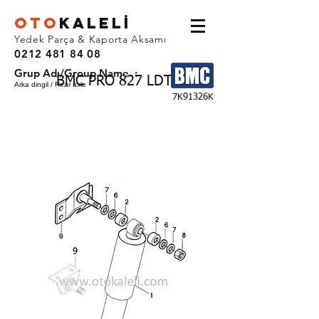
OTO
KALEL
İ
Yedek Parça & Kaporta Aksamı
0212 481 84 08
Grup Adı/Group Name :
BMC PRO 827 LDT
Arka dingil / Rear axle
7K91326K