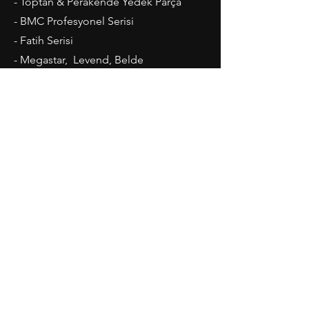
- Toptan & Perakende Yedek Parça
- BMC Profesyonel Serisi
- Fatih Serisi
- Megastar, Levend, Belde
- Ford Cargo Serisi
- Madeni Yaglar ve Kaporta
Çalışma Saatleri
Pazartesi-Cuma: 08.00 - 20.00
Cumartesi: 09.00 - 19.00
İletişim
Teknik Oto Sanayi Sitesi
No:32 Topkapı - İstanbul