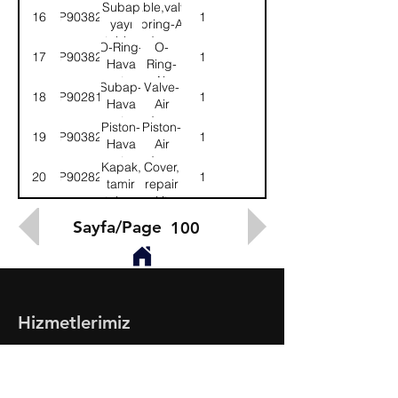
kurutucu
Air
Subap
Table,valve
16
9P903821
1
dryer
yayı
spring-Air
tabla-
dryer
O-Ring-
O-
17
9P903822
1
Hava
Hava
Ring-
kurutucu
kurutucu
Air
Subap-
Valve-
18
9P902816
1
dryer
Hava
Air
kurutucu
dryer
Piston-
Piston-
19
9P903824
1
Hava
Air
kurutucu
dryer
Kapak,
Cover,
20
9P902820
1
tamir
repair
takımı
kit
Sayfa/Page
100
Hizmetlerimiz
- Toptan & Perakende Yedek Parça
- BMC Profesyonel Serisi