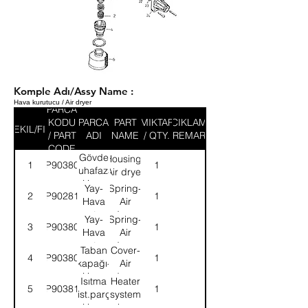
Komple Adı/Assy Name :
Hava kurutucu / Air dryer
PARCA
KODU
PARCA
PART
MIKTAR
ACIKLAMA
SEKIL/FIG
/ PART
ADI
NAME
/ QTY.
/ REMARK
CODE
Gövde
Housing-
1
9P903806
1
muhafaza-
Air dryer
Hava
Yay-
Spring-
2
9P902817
1
kurutucu
Hava
Air
kurutucu
dryer
Yay-
Spring-
3
9P903808
1
Hava
Air
kurutucu
dryer
Taban
Cover-
4
9P903809
1
kapağı-
Air
Hava
dryer
Isıtma
Heater
5
9P903810
1
kurutucu
sist.parç-
system
Hava
piece-