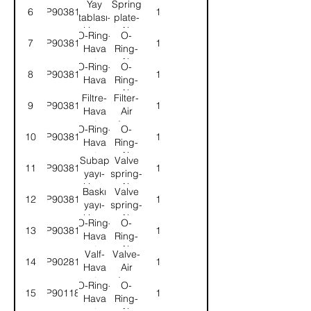
Yay
Spring
6
9P903811
1
kurutucu
Air
tablası-
plate-
dryer
Hava
Air
O-Ring-
O-
7
9P903812
1
kurutucu
dryer
Hava
Ring-
kurutucu
Air
O-Ring-
O-
8
9P903813
1
dryer
Hava
Ring-
kurutucu
Air
Filtre-
Filter-
9
9P903814
1
dryer
Hava
Air
kurutucu
dryer
O-Ring-
O-
10
9P903815
1
Hava
Ring-
kurutucu
Air
Subap
Valve
11
9P903816
1
dryer
yayı-
spring-
Hava
Air
Baskı
Valve
12
9P903817
1
kurutucu
dryer
yayı-
spring-
Hava
Air
O-Ring-
O-
13
9P903818
1
kurutucu
dryer
Hava
Ring-
kurutucu
Air
Valf-
Valve-
14
9P902813
1
dryer
Hava
Air
kurutucu
dryer
O-Ring-
O-
15
9P901181
1
Hava
Ring-