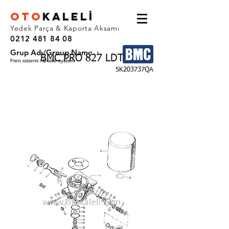
OTO
KALEL
İ
Yedek Parça & Kaporta Aksamı
0212 481 84 08
Grup Adı/Group Name :
BMC PRO 827 LDT
Fren sistemi / Brake system
5K203737QA