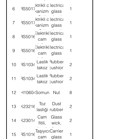
Elektrikli cam
Electrical
6
58RS501705
1
mekanizması-
glass
Sağ
mechanism-
Elektrikli cam
Electrical
7
58RS501706
1
RH
mekanizması-
glass
Sol
mechanism-
Elektrikli
Electrical
8
58RS501687
1
LH
cam
glass
kriko
elev.motor-
Elektrikli
Electrical
9
58RS501688
1
motor-
RH
cam
glass
Sağ
kriko
elev.motor-
Lastik
Rubber
10
58RS103418
2
motor-
LH
takoz
cushion
Sol
Lastik
Rubber
11
58RS103419
2
takoz
cushion
12
NH106041
Somun
Nut
8
Toz
Dust
13
8K232166
2
lastiği
rubber
Cam
Glass
14
8K230140
2
fitili,
wick,
ön alt
front
Taşıyıcı
Carrier
15
58RS101620
1
lower
cam
glass