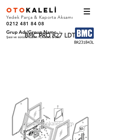
OTO
KALEL
İ
Yedek Parça & Kaporta Aksamı
0212 481 84 08
Grup Adı/Group Name :
BMC PRO 827 LDT
Şasi ve sürücü kabini / Chassis & cab
8R231843L