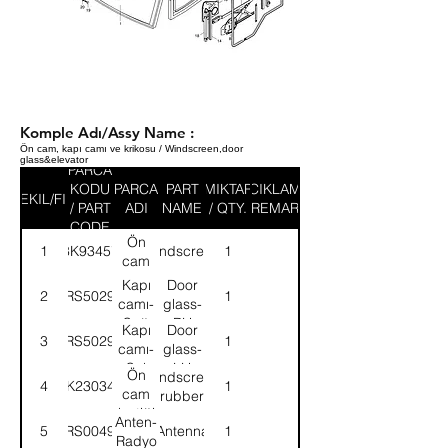
Komple Adı/Assy Name :
Ön cam, kapı camı ve krikosu / Windscreen,door
glass&elevator
PARCA
KODU
PARCA
PART
MIKTAR
ACIKLAMA
SEKIL/FIG
/ PART
ADI
NAME
/ QTY.
/ REMARK
CODE
Ön
1
8K93457
Windscreen
1
cam
Kapı
Door
2
58RS502928
1
camı-
glass-
Sağ
RH
Kapı
Door
3
58RS502929
1
camı-
glass-
Sol
LH
Ön
Windscreen
4
8K230340
1
cam
rubber
lastiği
Anten-
5
52RS004990
Antenna
1
Radyo