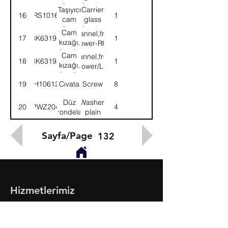
krikosu-
elevator-
Taşıyıcı
Carrier
16
58RS101621
1
Sağ
RH
cam
glass
krikosu-
elevator-
Cam
Channel,front
17
8K63191
1
Sol
LH
kızağı,
lower-RH
ön alt-
Cam
Channel,front-
18
8K63192
1
Sağ
kızağı,
Lower/LH
ön alt-
19
SH106121
Cıvata
Screw
8
Sol
Düz
Washer,
20
PWZ204
4
rondela
plain
Sayfa/Page
132
Hizmetlerimiz
- Toptan & Perakende Yedek Parça
- BMC Profesyonel Serisi