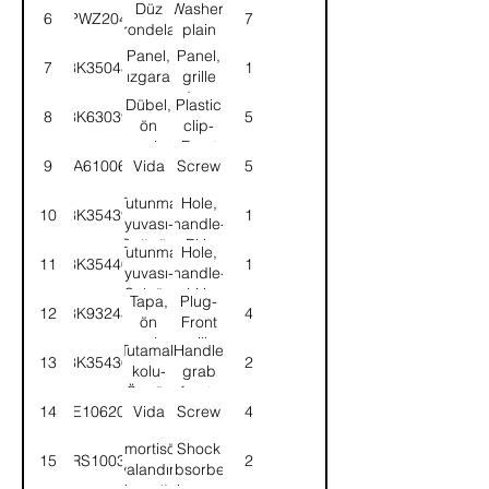
Düz
Washer,
6
PWZ204
7
rondela
plain
Panel,
Panel,
7
8K35048
1
ızgara
grille
cam
windscreen
Dübel,
Plastic
8
8K63039
5
altı
lower
ön
clip-
panjur
Front
9
DA610064
Vida
Screw
5
grille
Tutunma
Hole,
10
8K35439
1
yuvası-
handle-
Sağ, ön
RH-
Tutunma
Hole,
11
8K35440
1
panjur
Front
yuvası-
handle-
grille
Sol, ön
LH-
Tapa,
Plug-
12
8K93243
4
panjur
Front
ön
Front
grille
panjur
grille
Tutamak
Handle
13
8K35436
2
kolu-
grab
Ön, ön
front-
14
SE106204
Vida
Screw
4
panjur
Front
grille
Amortisör,
Shock
15
58RS100305
2
havalandırma
absorber,