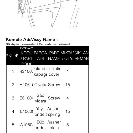
Komple Adı/Assy Name :
S/k dış trim elemanları / Cab outer trim element
PARCA
KODU
PARCA
PART
MIKTAR
ACIKLAMA
SEKIL/FIG
/ PART
ADI
NAME
/ QTY.
/ REMARK
CODE
Havalandırma
Ventilation
1
58RS100316
1
kapağı
cover
2
SH106164
Cıvata
Screw
15
Sac
3
AB610044
Screw
4
vidası
Yaylı
Washer,
4
WL106005
15
rondela
spring
Düz
Washer,
5
WA106044
8
rondela
plain