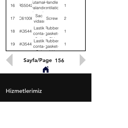
kapağı
air cover
Tutamak,
Handle,
16
58RS504206
1
havalandırma
ventilation
kapağı
cover
Sac
17
AC610064
Screw
2
vidası
Lastik
Rubber
18
8K35441
1
conta-
gasket-
Sağ
RH
Lastik
Rubber
19
8K35442
1
conta-
gasket-
Sol
LH
Sayfa/Page
156
Hizmetlerimiz
- Toptan & Perakende Yedek Parça
- BMC Profesyonel Serisi
- Fatih Serisi
- Megastar, Levend, Belde