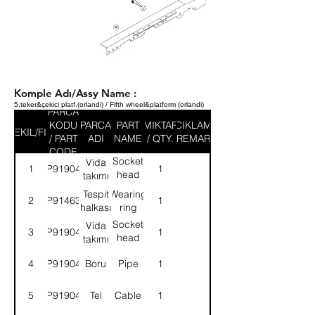
Komple Adı/Assy Name :
5.teker&çekici platf.(orlandi) / Fifth wheel&platform (orlandi)
PARCA
KODU
PARCA
PART
MIKTAR
ACIKLAMA
SEKIL/FIG
/ PART
ADI
NAME
/ QTY.
/ REMARK
CODE
Socket
Vida
1
9P919044
1
head
takımı
screw
Tespit
Wearing
2
9P914632
1
halkası
ring
Socket
Vida
3
9P919045
1
head
takımı
screw
4
9P919046
Boru
Pipe
1
5
9P919047
Tel
Cable
1