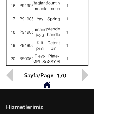
Bağlantı
Mounting
16
9P919053
1
elemanları
element
17
9P919054
Yay
Spring
1
Extended
Kumanda
18
9P919055
1
handle
kolu
grip
Kilit
Detent
19
9P919056
1
pimi
pin
Pleyt-
Plate-
20
52RS006208
1
KMPL.Sağ
ASSY.RH
Sayfa/Page
170
Hizmetlerimiz
- Toptan & Perakende Yedek Parça
- BMC Profesyonel Serisi