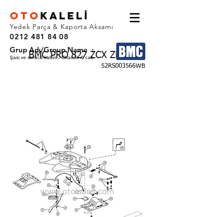
OTO
KALEL
İ
Yedek Parça & Kaporta Aksamı
0212 481 84 08
Grup Adı/Group Name :
BMC PRO 827 ZCX ZHF
Şasi ve sürücü kabini / Chassis & cab
52RS003566WB