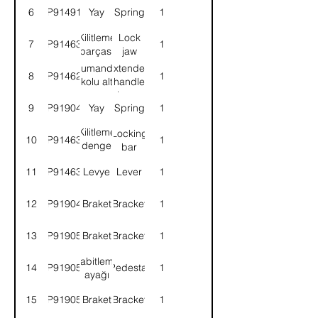
6
9P914917
Yay
Spring
1
Kilitleme
Lock
7
9P914631
1
parçası
jaw
Kumanda
Extended
8
9P914629
1
kolu alt
handle
parçası
lower
9
9P919048
Yay
Spring
1
part
Kilitleme
Locking
10
9P914630
1
denge
bar
parçası
11
9P914633
Levye
Lever
1
12
9P919049
Braket
Bracket
1
13
9P919050
Braket
Bracket
1
Sabitleme
14
9P919051
Pedestal
1
ayağı
15
9P919052
Braket
Bracket
1