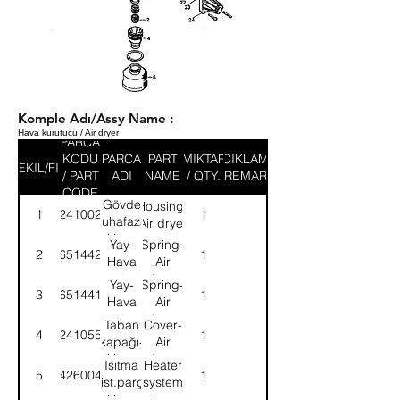
Komple Adı/Assy Name :
Hava kurutucu / Air dryer
PARCA
KODU
PARCA
PART
MIKTAR
ACIKLAMA
SEKIL/FIG
/ PART
ADI
NAME
/ QTY.
/ REMARK
CODE
Gövde
Housing-
1
4324100200
1
muhafaza-
Air dryer
Hava
Yay-
Spring-
2
8965144204
1
kurutucu
Hava
Air
kurutucu
dryer
Yay-
Spring-
3
8965144104
1
Hava
Air
kurutucu
dryer
Taban
Cover-
4
4324105522
1
kapağı-
Air
Hava
dryer
Isıtma
Heater
5
8942600402
1
kurutucu
sist.parç-
system
Hava
piece-