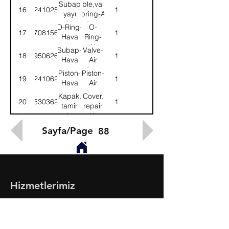
kurutucu
Air
Subap
Table,valve
16
4324102504
1
dryer
yayı
spring-Air
tabla-
dryer
O-Ring-
O-
17
8970815604
1
Hava
Hava
Ring-
kurutucu
kurutucu
Air
Subap-
Valve-
18
8995062604
1
dryer
Hava
Air
kurutucu
dryer
Piston-
Piston-
19
4324106224
1
Hava
Air
kurutucu
dryer
Kapak,
Cover,
20
9753036212
1
tamir
repair
takımı
kit
Sayfa/Page
88
Hizmetlerimiz
- Toptan & Perakende Yedek Parça
- BMC Profesyonel Serisi