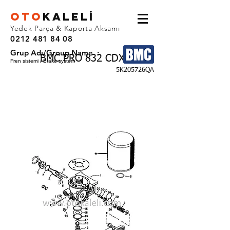
OTO
KALEL
İ
Yedek Parça & Kaporta Aksamı
0212 481 84 08
Grup Adı/Group Name :
BMC PRO 832 CDX
Fren sistemi / Brake system
5K205726QA