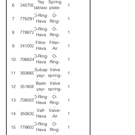
Yay
Spring
6
4324070010
1
kurutucu
Air
tablası-
plate-
dryer
Hava
Air
O-Ring-
O-
7
8977629104
1
kurutucu
dryer
Hava
Ring-
kurutucu
Air
O-Ring-
O-
8
8977887204
1
dryer
Hava
Ring-
kurutucu
Air
Filtre-
Filter-
9
4324100202
1
dryer
Hava
Air
kurutucu
dryer
O-Ring-
O-
10
8970662404
1
Hava
Ring-
kurutucu
Air
Subap
Valve
11
8995066904
1
dryer
yayı-
spring-
Hava
Air
Baskı
Valve
12
8965160804
1
kurutucu
dryer
yayı-
spring-
Hava
Air
O-Ring-
O-
13
8970805504
1
kurutucu
dryer
Hava
Ring-
kurutucu
Air
Valf-
Valve-
14
8995063204
1
dryer
Hava
Air
kurutucu
dryer
O-Ring-
O-
15
8977860304
1
Hava
Ring-