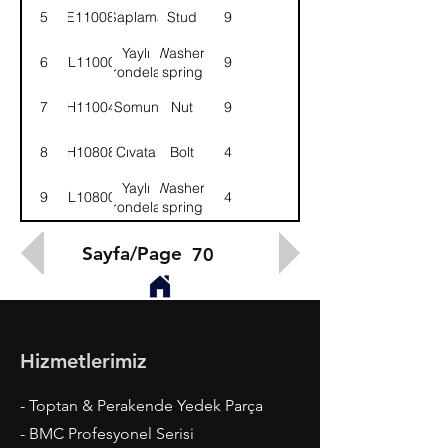
5
TE110081
Saplama
Stud
9
Yaylı
Washer,
6
WL110002
9
rondela
spring
7
NH110041
Somun
Nut
9
8
BH108081
Cıvata
Bolt
4
Yaylı
Washer,
9
WL108002
4
rondela
spring
Sayfa/Page
70
Hizmetlerimiz
- Toptan & Perakende Yedek Parça
- BMC Profesyonel Serisi