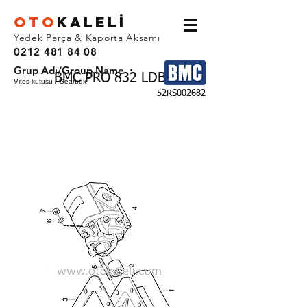
OTO
KALEL
İ
Yedek Parça & Kaporta Aksamı
0212 481 84 08
Grup Adı/Group Name :
BMC PRO 832 LDB
Vites kutusu / Gearbox
52RS002682