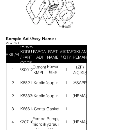
Komple Adı/Assy Name :
P.t.o. / P.t.o.
PARCA
KODU
PARCA
PART
MIKTAR
ACIKLAMA
SEKIL/FIG
/ PART
ADI
NAME
/ QTY.
/ REMARK
CODE
Power
P.T.O.montajlı-
(ZF)
1
52RS001327
1
take
KMPL.
(YANÇIKIŞLI)
off,
2
4K88211
Kaplin
Coupling
1
(CASAPPA)
fixed-
ASSY.
2
4K53336
Kaplin
Coupling
1
(HEMA)
3
4K66615
Conta
Gasket
1
Pompa,
Pump,
4
4K207165
1
(HEMA)
hidrolik
hydraulic
kaldırma
lifting