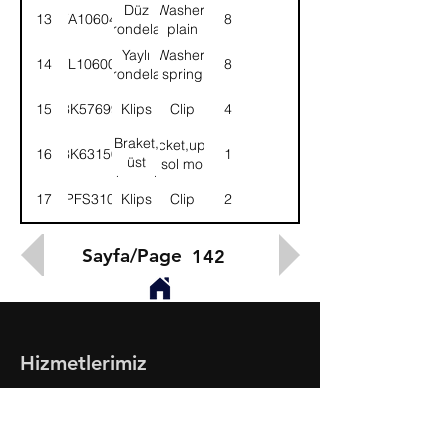
Düz
Washer,
13
WA106044
8
rondela
plain
Yaylı
Washer,
14
WL106004
8
rondela
spring
15
8K57699
Klips
Clip
4
Braket,
Bracket,upper
16
8K63150
1
üst
consol mount.
konsol
17
PFS310
Klips
Clip
2
bağlantı
Sayfa/Page
142
Hizmetlerimiz
- Toptan & Perakende Yedek Parça
- BMC Profesyonel Serisi