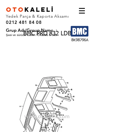
OTO
KALEL
İ
Yedek Parça & Kaporta Aksamı
0212 481 84 08
Grup Adı/Group Name :
BMC PRO 832 LDB
Şasi ve sürücü kabini / Chassis & cab
8K98796A