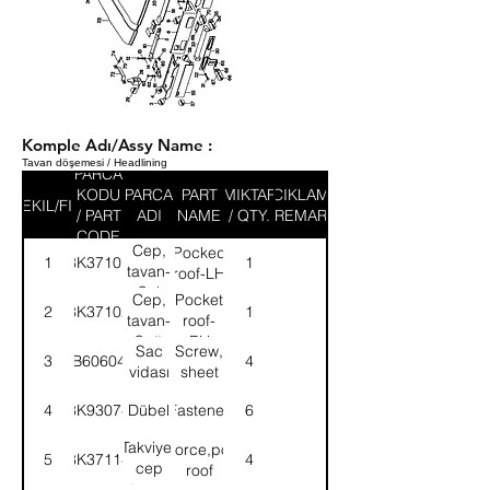
Komple Adı/Assy Name :
Tavan döşemesi / Headlining
PARCA
KODU
PARCA
PART
MIKTAR
ACIKLAMA
SEKIL/FIG
/ PART
ADI
NAME
/ QTY.
/ REMARK
CODE
Cep,
Pocked
1
8K37101
1
tavan-
roof-LH
Sol
Cep,
Pocket
2
8K37102
1
tavan-
roof-
Sağ
RH
Sac
Screw,
3
AB606044
4
vidası
sheet
4
8K93074
Dübel
Fastener
6
Takviye,
Reinforce,pocket
5
8K37114
4
cep
roof
tavan