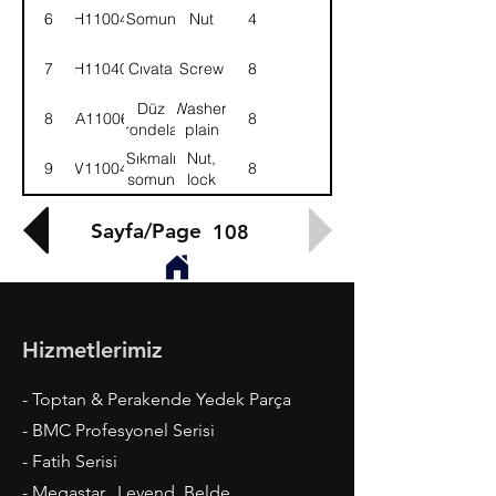
6
NH110041
Somun
Nut
4
7
SH110401
Cıvata
Screw
8
Düz
Washer,
8
WA110061
8
rondela
plain
Sıkmalı
Nut,
9
NV110041
8
somun
lock
Sayfa/Page
108
Hizmetlerimiz
- Toptan & Perakende Yedek Parça
- BMC Profesyonel Serisi
- Fatih Serisi
- Megastar, Levend, Belde