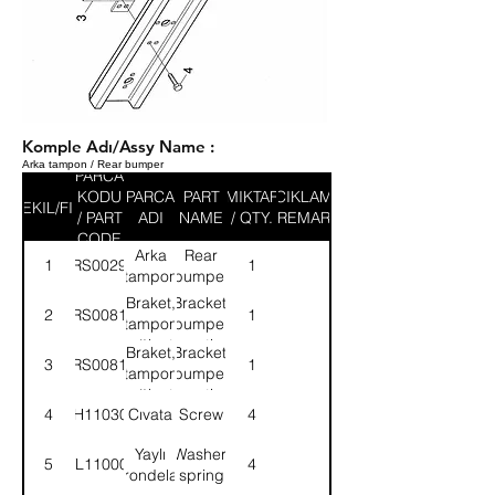
Komple Adı/Assy Name :
Arka tampon / Rear bumper
PARCA
KODU
PARCA
PART
MIKTAR
ACIKLAMA
SEKIL/FIG
/ PART
ADI
NAME
/ QTY.
/ REMARK
CODE
Arka
Rear
1
52RS002982
1
tampon
bumper
Braket,
Bracket,
2
52RS008153
1
tampon
bumper
bağlantı-
mounting-
Braket,
Bracket,
3
52RS008149
1
Sağ
RH
tampon
bumper
bağlantı-
mounting-
4
SH110301
Cıvata
Screw
4
Sol
LH
Yaylı
Washer,
5
WL110002
4
rondela
spring