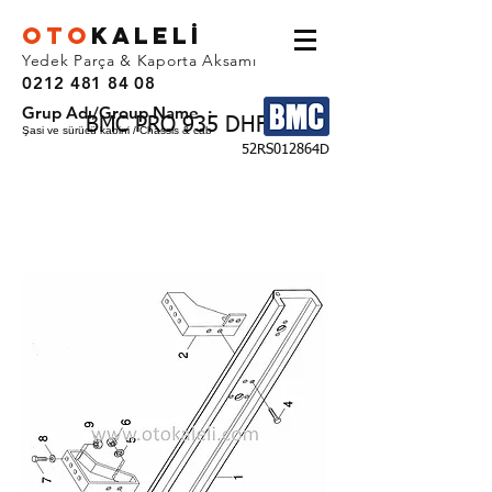
OTO
KALEL
İ
Yedek Parça & Kaporta Aksamı
0212 481 84 08
Grup Adı/Group Name :
BMC PRO 935 DHF
Şasi ve sürücü kabini / Chassis & cab
52RS012864D