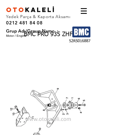
OTO
KALEL
İ
Yedek Parça & Kaporta Aksamı
0212 481 84 08
Grup Adı/Group Name :
BMC PRO 935 ZHF
Motor / Engine
52RS016887