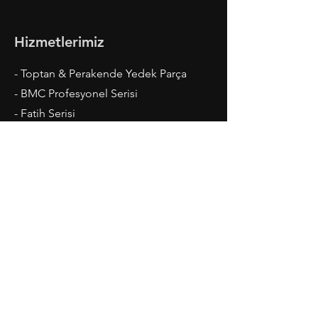
Hizmetlerimiz
- Toptan & Perakende Yedek Parça
- BMC Profesyonel Serisi
- Fatih Serisi
- Megastar, Levend, Belde
- Ford Cargo Serisi
- Madeni Yaglar ve Kaporta
Çalışma Saatleri
Pazartesi-Cuma: 08.00 - 20.00
Cumartesi: 09.00 - 19.00