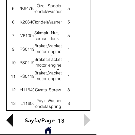
Özel
Special
6
2K64765
5
rondela
washer
6
2K206402
Rondela
Washer
5
Sıkmalı
Nut,
7
NV610041
5
somun
lock
Braket,
Bracket,
9
52RS011953
1
motor
engine
ön
front
Braket,
Bracket,
10
52RS011946
1
motor
engine
arka-
rear-RH
Braket,
Bracket,
11
52RS011945
1
Sağ
motor
engine
arka-
rear-LH
12
SH116401
Cıvata
Screw
8
Sol
Yaylı
Washer,
13
WL116002
8
rondela
spring
Sayfa/Page
13