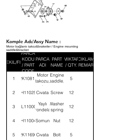
Komple Adı/Assy Name :
Motor bağlantı takoz&braketler / Engine mounting
saddle&bracket
PARCA
KODU
PARCA
PART
MIKTAR
ACIKLAMA
SEKIL/FIG
/ PART
ADI
NAME
/ QTY.
/ REMARK
CODE
Motor
Engine
1
2K10811
5
takozu,
saddle,
arka
rear
2
SH110251
Cıvata
Screw
12
Yaylı
Washer,
3
WL110002
12
rondela
spring
4
NH110041
Somun
Nut
12
5
2K11696
Cıvata
Bolt
5