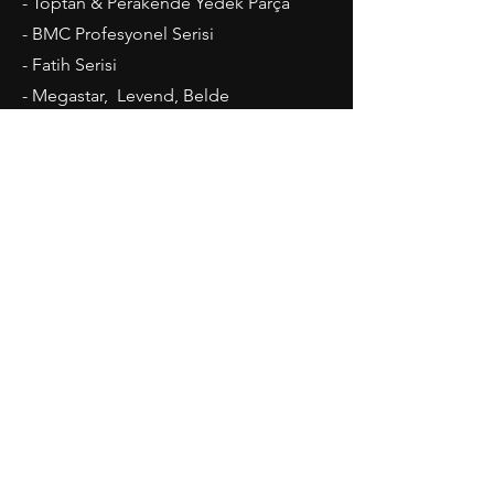
- Toptan & Perakende Yedek Parça
- BMC Profesyonel Serisi
- Fatih Serisi
- Megastar, Levend, Belde
- Ford Cargo Serisi
- Madeni Yaglar ve Kaporta
Çalışma Saatleri
Pazartesi-Cuma: 08.00 - 20.00
Cumartesi: 09.00 - 19.00
İletişim
Teknik Oto Sanayi Sitesi
No:32 Topkapı - İstanbul