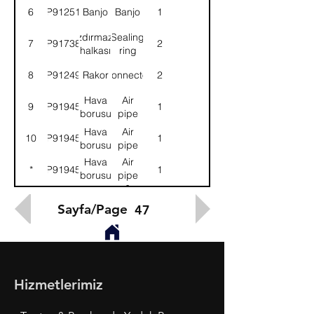
6
9P912517
Banjo
Banjo
1
Sızdırmazlık
Sealing
7
9P917381
2
halkası
ring
8
9P912494
Rakor
Connector
2
Hava
Air
9
9P919456
1
borusu
pipe
Hava
Air
10
9P919457
1
borusu
pipe
Hava
Air
*
9P919454
1
borusu
pipe
ve
&
valfi-
valve-
Sayfa/Page
47
KMPL.
ASSY.
Hizmetlerimiz