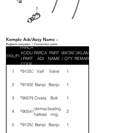
Komple Adı/Assy Name :
Bağlantı parçaları. / Connection parts.
PARCA
KODU
PARCA
PART
MIKTAR
ACIKLAMA
SEKIL/FIG
/ PART
ADI
NAME
/ QTY.
/ REMARK
CODE
1
9P912539
Valf
Valve
1
2
9P919350
Banjo
Banjo
1
3
9P900760
Cıvata
Bolt
1
Sızdırmazlık
Sealing
4
9P905417
2
halkası
ring
5
9P912534
Banjo
Banjo
1