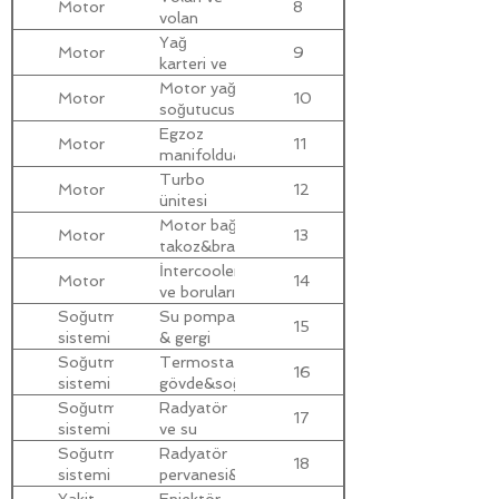
Motor
8
volan
muhafazası
Yağ
Motor
9
karteri ve
emiş
Motor yağı
Motor
10
borusu
soğutucusu
Egzoz
Motor
11
manifoldu&turbo
ünit.bağ
Turbo
Motor
12
ünitesi
yağ
Motor bağlantı
Motor
13
boruları
takoz&braketler
İntercooler
Motor
14
ve boruları
Soğutma
Su pompası
15
sistemi
& gergi
mekanizması
Soğutma
Termostat
16
sistemi
gövde&soğut.sıv.filt
Soğutma
Radyatör
17
sistemi
ve su
genleşme
Soğutma
Radyatör
18
kabı
sistemi
pervanesi&viskoz
ünit