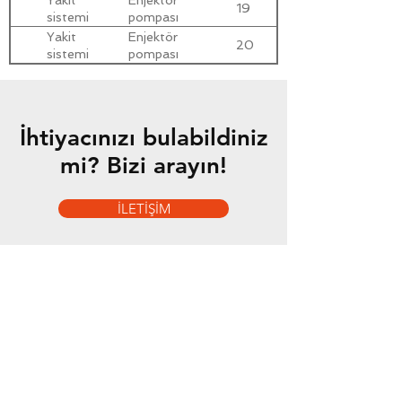
Yakit
Enjektör
19
sistemi
pompası
Yakit
Enjektör
20
sistemi
pompası
bağl.braket.
İhtiyacınızı bulabildiniz
mi? Bizi arayın!
İLETİŞİM
Hizmetlerimiz
- Toptan & Perakende Yedek Parça