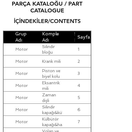
PARÇA KATALOĞU / PART
CATALOGUE
İÇİNDEKİLER/CONTENTS
Grup
Komple
Seri
Sayfa
Adı
Adı
No
Silindir
Motor
1
bloğu
Motor
Krank mili
2
Piston ve
Motor
3
biyel kolu
Eksantrik
Motor
4
mili
Zaman
Motor
5
dişli
kapağı
Silindir
Motor
6
kapağı&külbütör
mek.
Külbütör
Motor
7
kapağı&havalandırma
Volan ve