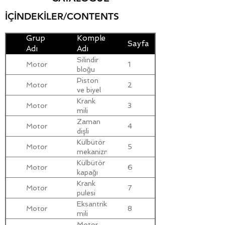
İÇİNDEKİLER/CONTENTS
Grup
Komple
Sayfa
Adı
Adı
Silindir
Motor
1
bloğu
Piston
Motor
2
ve biyel
kolu
Krank
Motor
3
mili
Zaman
Motor
4
dişli
kapağı
Külbütör
Motor
5
mekanizması
Külbütör
Motor
6
kapağı
Krank
Motor
7
pulesi
Eksantrik
Motor
8
mili
Motor