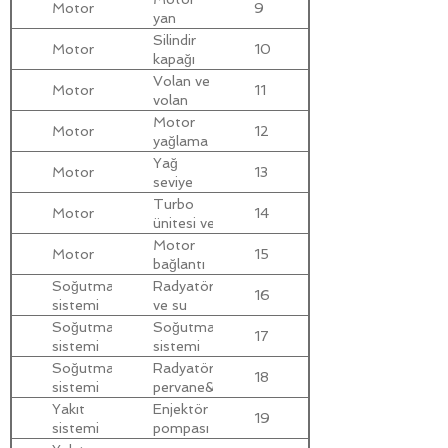
Motor
9
yan
kapak
Silindir
Motor
10
kapağı
Volan ve
Motor
11
volan
muhafazası
Motor
Motor
12
yağlama
sistemi
Yağ
Motor
13
seviye
çubuğu
Turbo
Motor
14
ünitesi ve
bağlantıları
Motor
Motor
15
bağlantı
takozları
Soğutma
Radyatör
16
sistemi
ve su
genleşme
Soğutma
Soğutma
17
kabı
sistemi
sistemi
parçaları
Soğutma
Radyatör
18
sistemi
pervane&vizkoz
ünite
Yakıt
Enjektör
19
sistemi
pompası
&