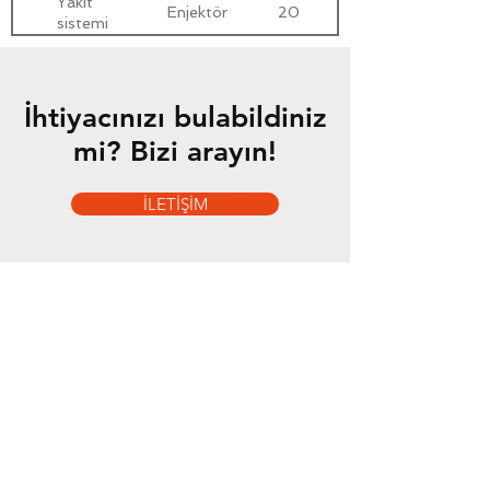
Yakıt
Enjektör
20
bağlantılar
sistemi
İhtiyacınızı bulabildiniz
mi? Bizi arayın!
İLETİŞİM
Hizmetlerimiz
- Toptan & Perakende Yedek Parça
- BMC Profesyonel Serisi
- Fatih Serisi